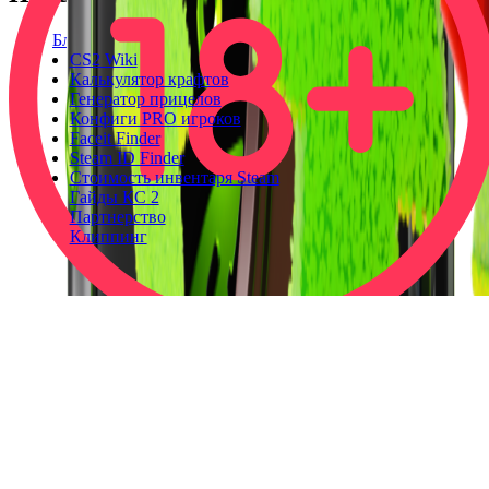
Блог
CS2 Wiki
Калькулятор крафтов
Генератор прицелов
Конфиги PRO игроков
Faceit Finder
Steam ID Finder
Стоимость инвентаря Steam
Гайды КС 2
Партнерство
Клиппинг