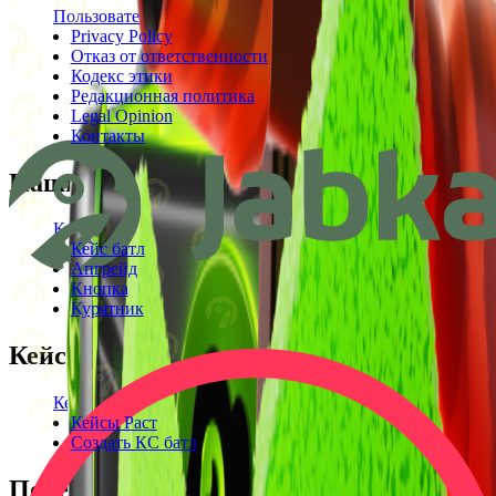
Пользовательское соглашение
Privacy Policy
Отказ от ответственности
Кодекс этики
Редакционная политика
Legal Opinion
Контакты
Наши режимы
Кейсы
Кейс батл
Апгрейд
Кнопка
Курятник
Кейсы
Кейсы КС2
Кейсы Раст
Создать КС батл
Полезное