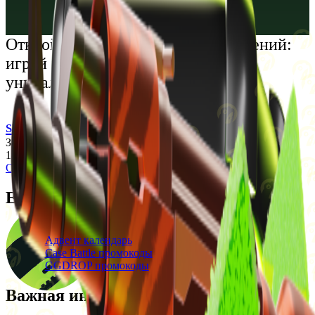
Русский
Українська
Открой мир премиальных развлечений:
играй честно и наслаждайся
уникальными впечатлениями
support@cs-wiki.org
Заходя на этот сайт, вы подтверждаете, что вам исполнилось
18 лет. Проблемы с азартными играми?
Обратится за помощью
Ежедневные бонусы
Свежие промокоды
Адвент календарь
Case Battle промокоды
GGDROP промокоды
Важная информация