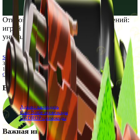
Русский
Українська
Открой мир премиальных развлечений:
играй честно и наслаждайся
уникальными впечатлениями
support@cs-wiki.org
Заходя на этот сайт, вы подтверждаете, что вам исполнилось
18 лет. Проблемы с азартными играми?
Обратится за помощью
Ежедневные бонусы
Свежие промокоды
Адвент календарь
Case Battle промокоды
GGDROP промокоды
Важная информация