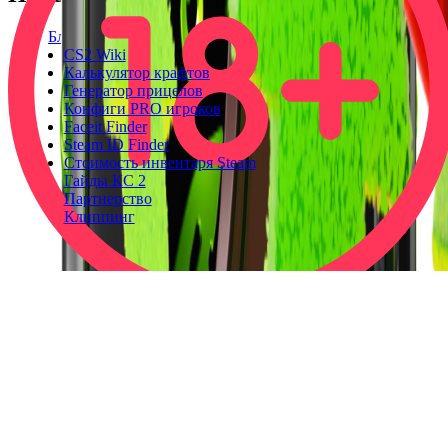
Блог
CS2 Wiki
Калькулятор крафтов
Генератор прицелов
Конфиги PRO игроков
Faceit Finder
Steam ID Finder
Стоимость инвентаря Steam
Гайды КС 2
Партнерство
Клиппинг