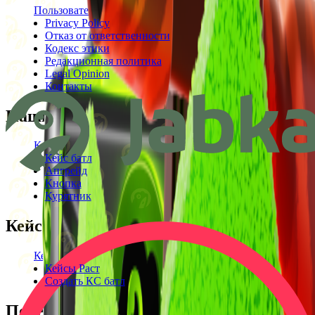
Пользовательское соглашение
Privacy Policy
Отказ от ответственности
Кодекс этики
Редакционная политика
Legal Opinion
Контакты
Наши режимы
Кейсы
Кейс батл
Апгрейд
Кнопка
Курятник
Кейсы
Кейсы КС2
Кейсы Раст
Создать КС батл
Полезное