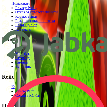
Пользовательское соглашение
Privacy Policy
Отказ от ответственности
Кодекс этики
Редакционная политика
Legal Opinion
Контакты
Наши режимы
Кейсы
Кейс батл
Апгрейд
Кнопка
Курятник
Кейсы
Кейсы КС2
Кейсы Раст
Создать КС батл
Полезное