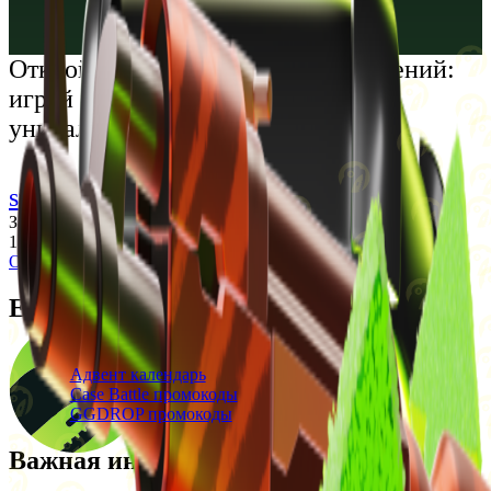
Русский
Українська
Открой мир премиальных развлечений:
играй честно и наслаждайся
уникальными впечатлениями
support@cs-wiki.org
Заходя на этот сайт, вы подтверждаете, что вам исполнилось
18 лет. Проблемы с азартными играми?
Обратится за помощью
Ежедневные бонусы
Свежие промокоды
Адвент календарь
Case Battle промокоды
GGDROP промокоды
Важная информация