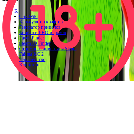
Блог
CS2 Wiki
Калькулятор крафтов
Генератор прицелов
Конфиги PRO игроков
Faceit Finder
Steam ID Finder
Стоимость инвентаря Steam
Гайды КС 2
Партнерство
Клиппинг