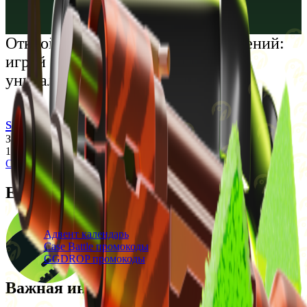
Русский
Українська
Открой мир премиальных развлечений:
играй честно и наслаждайся
уникальными впечатлениями
support@cs-wiki.org
Заходя на этот сайт, вы подтверждаете, что вам исполнилось
18 лет. Проблемы с азартными играми?
Обратится за помощью
Ежедневные бонусы
Свежие промокоды
Адвент календарь
Case Battle промокоды
GGDROP промокоды
Важная информация