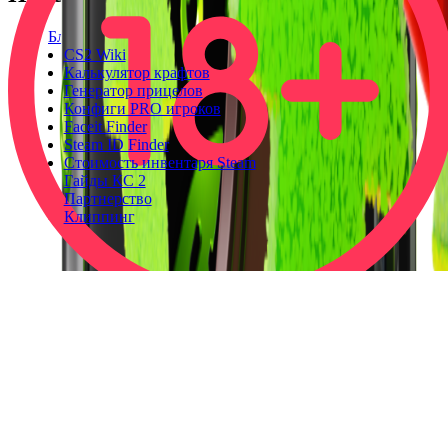
Блог
CS2 Wiki
Калькулятор крафтов
Генератор прицелов
Конфиги PRO игроков
Faceit Finder
Steam ID Finder
Стоимость инвентаря Steam
Гайды КС 2
Партнерство
Клиппинг