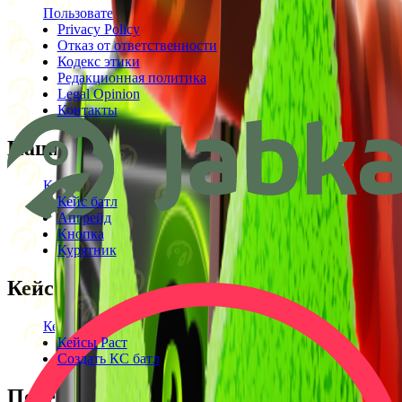
Пользовательское соглашение
Privacy Policy
Отказ от ответственности
Кодекс этики
Редакционная политика
Legal Opinion
Контакты
Наши режимы
Кейсы
Кейс батл
Апгрейд
Кнопка
Курятник
Кейсы
Кейсы КС2
Кейсы Раст
Создать КС батл
Полезное