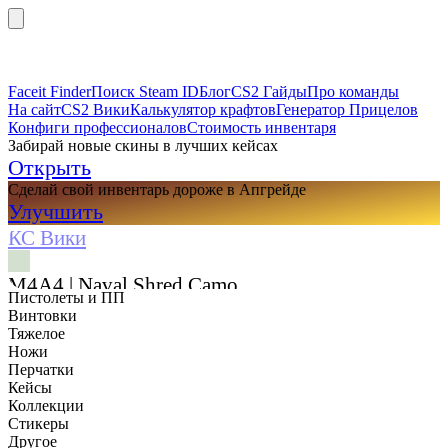
Faceit Finder
Поиск Steam ID
Блог
CS2 Гайды
Про команды
На сайт
CS2 Вики
Калькулятор крафтов
Генератор Прицелов
Конфиги профессионалов
Стоимость инвентаря
Забирай новые скины в лучших кейсах
Открыть
Сделай свой инвентарь дороже в Апгрейде
Улучшить
КС Вики
M4A4 | Naval Shred Camo
Пистолеты и ПП
Винтовки
Тяжелое
Ножи
Перчатки
Кейсы
Коллекции
Стикеры
Другое