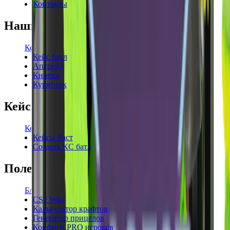
Контакты
Наши режимы
Кейсы
Кейс батл
Апгрейд
Кнопка
Курятник
Кейсы
Кейсы КС2
Кейсы Раст
Создать КС батл
Полезное
Блог
CS2 Wiki
Калькулятор крафтов
Генератор прицелов
Конфиги PRO игроков