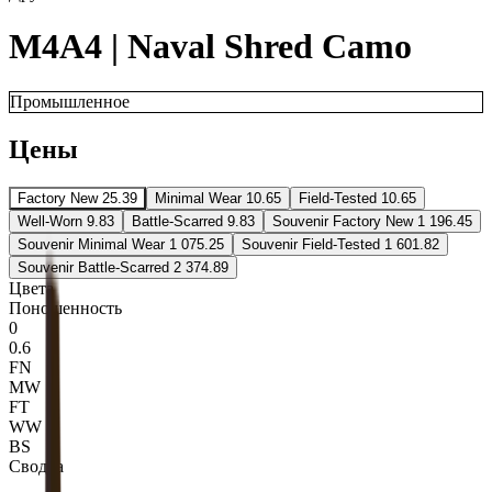
M4A4 | Naval Shred Camo
Промышленное
Цены
Factory New
25.39
Minimal Wear
10.65
Field-Tested
10.65
Well-Worn
9.83
Battle-Scarred
9.83
Souvenir Factory New
1 196.45
Souvenir Minimal Wear
1 075.25
Souvenir Field-Tested
1 601.82
Souvenir Battle-Scarred
2 374.89
Цвета
Поношенность
0
0.6
FN
MW
FT
WW
BS
Сводка