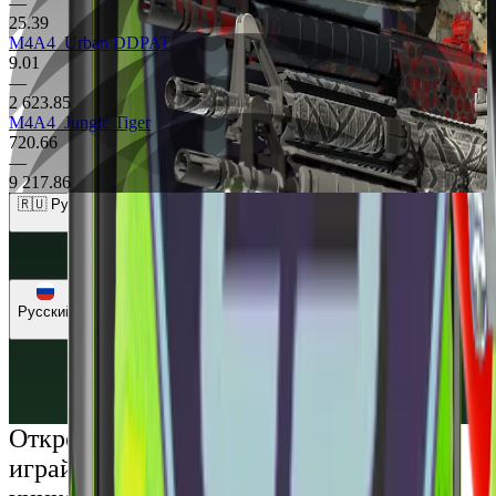
—
25.39
M4A4
Urban DDPAT
9.01
—
2 623.85
M4A4
Jungle Tiger
720.66
—
9 217.86
🇷🇺 Рубли (RUB)
🇺🇸 Доллары (USD)
🇪🇺 Евро (EUR)
🇷🇺 Рубли (RUB)
🇺🇦 Гривны (UAH)
Русский
Русский
Українська
Открой мир премиальных развлечений:
играй честно и наслаждайся