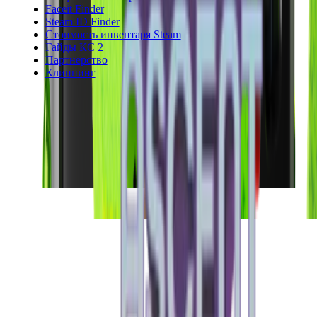
Faceit Finder
Steam ID Finder
Стоимость инвентаря Steam
Гайды КС 2
Партнерство
Клиппинг