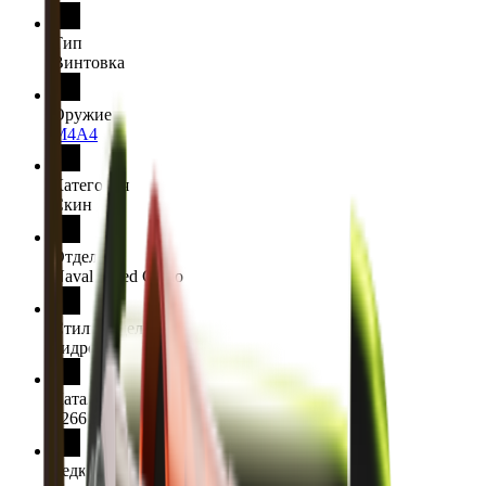
Тип
Винтовка
Оружие
M4A4
Категория
Скин
Отделка
Naval Shred Camo
Стиль отделки
Гидрография
Каталог отделки
1266
Редкость