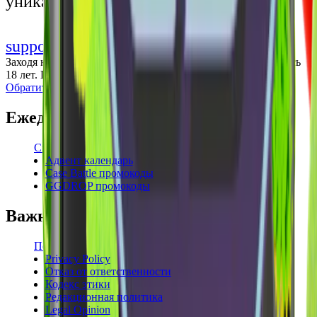
уникальными впечатлениями
support@cs-wiki.org
Заходя на этот сайт, вы подтверждаете, что вам исполнилось
18 лет. Проблемы с азартными играми?
Обратится за помощью
Ежедневные бонусы
Свежие промокоды
Адвент календарь
Case Battle промокоды
GGDROP промокоды
Важная информация
Пользовательское соглашение
Privacy Policy
Отказ от ответственности
Кодекс этики
Редакционная политика
Legal Opinion