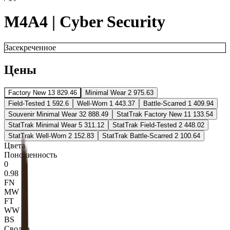
M4A4 | Cyber Security
Засекреченное
Цены
Factory New
13 829.46
Minimal Wear
2 975.63
Field-Tested
1 592.6
Well-Worn
1 443.37
Battle-Scarred
1 409.94
Souvenir Minimal Wear
32 888.49
StatTrak Factory New
11 133.54
StatTrak Minimal Wear
5 311.12
StatTrak Field-Tested
2 448.02
StatTrak Well-Worn
2 152.83
StatTrak Battle-Scarred
2 100.64
Цвета
Поношенность
0
0.98
FN
MW
FT
WW
BS
Сводка