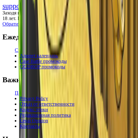
support@cs-wiki.org
Заходя на этот сайт, вы подтверждаете, что вам исполнилось
18 лет. Проблемы с азартными играми?
Обратится за помощью
Ежедневные бонусы
Свежие промокоды
Адвент календарь
Case Battle промокоды
GGDROP промокоды
Важная информация
Пользовательское соглашение
Privacy Policy
Отказ от ответственности
Кодекс этики
Редакционная политика
Legal Opinion
Контакты