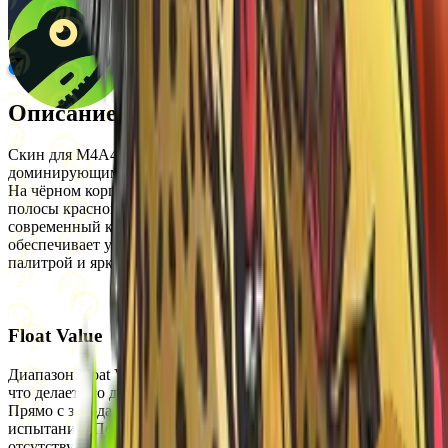
Описание
Скин для M4A4 выполнен в эксклюзивной окраске с
доминирующими красным, жёлтым и золотистым цветами.
На чёрном корпусе оружия расположены диагональные
полосы красного, жёлтого и золотого оттенков, создавая
современный кибернетический дизайн. Эта окраска
обеспечивает уникальный внешний вид с чёткой цветовой
палитрой и яркими акцентами.
Float Value
Диапазон Float Value для этого скина составляет от 0 до 0.98,
что делает его доступным в следующих состояниях износа:
Прямо с завода, Немного поношенное, После полевых
испытаний, Поношенное и Закалённое в боях. StatTrak версия
отсутствует.