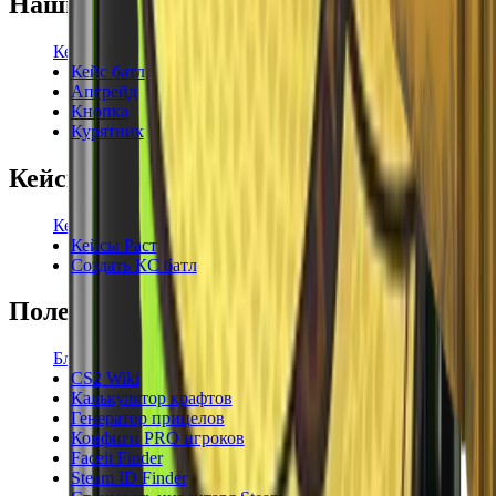
Наши режимы
Кейсы
Кейс батл
Апгрейд
Кнопка
Курятник
Кейсы
Кейсы КС2
Кейсы Раст
Создать КС батл
Полезное
Блог
CS2 Wiki
Калькулятор крафтов
Генератор прицелов
Конфиги PRO игроков
Faceit Finder
Steam ID Finder