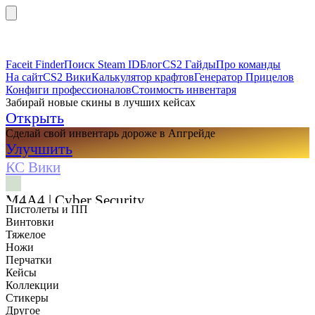
Faceit Finder
Поиск Steam ID
Блог
CS2 Гайды
Про команды
На сайт
CS2 Вики
Калькулятор крафтов
Генератор Прицелов
Конфиги профессионалов
Стоимость инвентаря
Забирай новые скины в лучших кейсах
Открыть
Сделай свой инвентарь дороже в Апгрейде
Улучшить
КС Вики
M4A4 | Cyber Security
Пистолеты и ПП
Винтовки
Тяжелое
Ножи
Перчатки
Кейсы
Коллекции
Стикеры
Другое