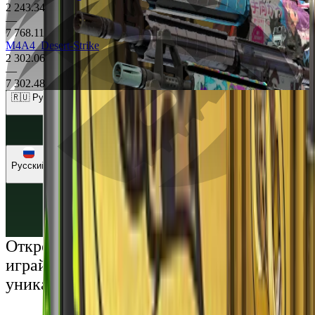
2 243.34
—
7 768.11
M4A4
Desert-Strike
2 302.06
—
7 302.48
🇷🇺 Рубли (RUB)
🇺🇸 Доллары (USD)
🇪🇺 Евро (EUR)
🇷🇺 Рубли (RUB)
🇺🇦 Гривны (UAH)
Русский
Русский
Українська
Открой мир премиальных развлечений:
играй честно и наслаждайся
уникальными впечатлениями