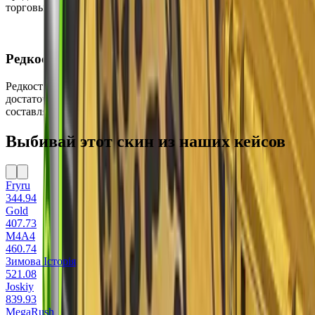
торговых площадках.
Редкость
Редкость этого скина — Засекреченное, что делает его
достаточно редким для обычного игрока. Шанс выпадения
составляет всего 3.2%.
Выбивай этот скин из наших кейсов
Fryru
344.94
Gold
407.73
M4A4
460.74
Зимова Історія
521.08
Joskiy
839.93
MegaRush