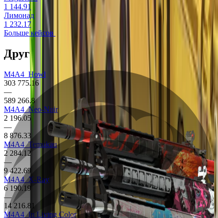
1 144.91
Лимонад
1 232.17
Больше кейсов
Другие скины на M4A4
M4A4
Howl
303 775.16
—
589 266.8
M4A4
Neo-Noir
2 196.05
—
8 876.33
M4A4
Temukau
2 284.12
—
9 422.69
M4A4
X-Ray
6 190.19
—
14 216.81
M4A4
In Living Color