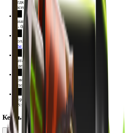
Редкость
Засекреченное
Диапазон Float
0 - 0.98
Коллекция
The Operation Broken Fang Collection
Дата выпуска
3 декабря 2020 г.
Команда
Спецназ
Версия модели
CS:GO
Кейсы