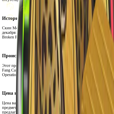
История
Скин M4A4 | Cyber Security был впервые добавлен в CS2 3
декабря 2020 года. Он был выпущен как часть кейса Operation
Broken Fang Case.
Происхождение
Этот предмет можно получить, открыв кейс Operation Broken
Fang Case. Скин также является частью коллекции The
Operation Broken Fang Collection.
Цена и доступность
Цена варьируется от $24.49 до $292.41, что делает этот
предмет дорогим на вторичном рынке. В настоящее время он
предлагается достаточно редко и может быть приобретён на