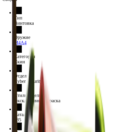
Тип
Винтовка
Оружие
M4A4
Категория
Скин
Отделка
Cyber Security
Стиль отделки
Эксклюзивная окраска
Каталог отделки
985