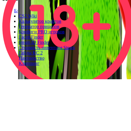
Блог
CS2 Wiki
Калькулятор крафтов
Генератор прицелов
Конфиги PRO игроков
Faceit Finder
Steam ID Finder
Стоимость инвентаря Steam
Гайды КС 2
Партнерство
Клиппинг