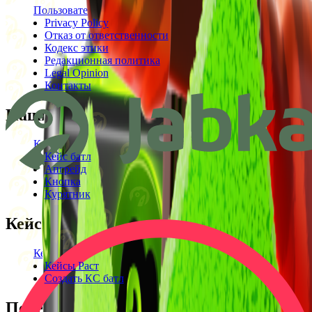
Пользовательское соглашение
Privacy Policy
Отказ от ответственности
Кодекс этики
Редакционная политика
Legal Opinion
Контакты
Наши режимы
Кейсы
Кейс батл
Апгрейд
Кнопка
Курятник
Кейсы
Кейсы КС2
Кейсы Раст
Создать КС батл
Полезное