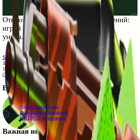
Русский
Українська
Открой мир премиальных развлечений:
играй честно и наслаждайся
уникальными впечатлениями
support@cs-wiki.org
Заходя на этот сайт, вы подтверждаете, что вам исполнилось
18 лет. Проблемы с азартными играми?
Обратится за помощью
Ежедневные бонусы
Свежие промокоды
Адвент календарь
Case Battle промокоды
GGDROP промокоды
Важная информация