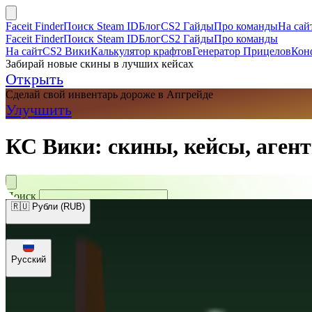
Faceit Finder
Поиск Steam ID
Блог
CS2 Гайды
Про команды
На сай
Faceit Finder
Поиск Steam ID
Блог
CS2 Гайды
Про команды
На сайт
CS2 Вики
Калькулятор крафтов
Генератор Прицелов
Кон
Забирай новые скины в лучших кейсах
Открыть
Сделай свой инвентарь дороже в Апгрейде
Улучшить
КС Вики: скины, кейсы, агент
Поиск
🇷🇺 Рубли (RUB)
🇺🇸 Доллары (USD)
🇪🇺 Евро (EUR)
🇷🇺 Рубли (RUB)
🇺🇦 Гри
Русский
Русский