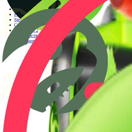
Генератор прицелов
Конфиги PRO игроков
Faceit Finder
Steam ID Finder
Стоимость инвентаря Steam
Гайды КС 2
Партнерство
Клиппинг