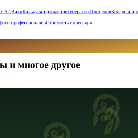
т
CS2 Вики
Калькулятор крафтов
Генератор Прицелов
Конфиги пр
фиги профессионалов
Стоимость инвентаря
ы и многое другое
вны (UAH)