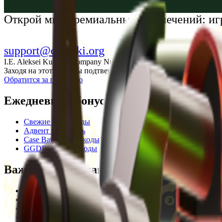
Українська
Открой мир премиальных развлечений: иг
support@cs-wiki.org
I.E. Aleksei Kurtkin, Company Number 300464601, Georgia, City Ba
Заходя на этот сайт, вы подтверждаете, что вам исполнилось 1
Обратится за помощью
Ежедневные бонусы
Свежие промокоды
Адвент календарь
Case Battle промокоды
GGDROP промокоды
Важная информация
Пользовательское соглашение
Privacy Policy
Отказ от ответственности
Кодекс этики