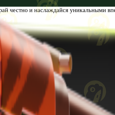
рай честно и наслаждайся уникальными вп
tumi, Zhiuli Shartava Avenue, N 32, Apartment N87, Floor N6
8 лет. Проблемы с азартными играми?