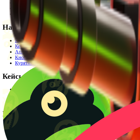
Редакционная политика
Legal Opinion
Контакты
Наши режимы
Кейсы
Кейс батл
Апгрейд
Кнопка
Курятник
Кейсы
Кейсы КС2
Кейсы Раст
Создать КС батл
Полезное
Блог
CS2 Wiki
Калькулятор крафтов