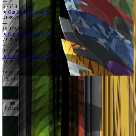
—
6 757.8
★ Gut Knife
Ultraviolet
4 089.73
—
19 079.39
★ Gut Knife
Tiger Tooth
7 970.63
—
9 227.68
★ Gut Knife
Urban Masked
3 976.72
—
13 102.85
🇷🇺 Рубли (RUB)
🇺🇸 Доллары (USD)
🇪🇺 Евро (EUR)
🇷🇺 Рубли (RUB)
🇺🇦 Гривны (UAH)
Русский
Русский