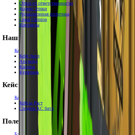
Отказ от ответственности
Кодекс этики
Редакционная политика
Legal Opinion
Контакты
Наши режимы
Кейсы
Кейс батл
Апгрейд
Кнопка
Курятник
Кейсы
Кейсы КС2
Кейсы Раст
Создать КС батл
Полезное
Блог