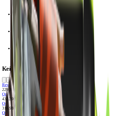
Диапазон Float
0.06 - 0.8
Дата выпуска
12 августа 2013 г.
Команда
Обе команды
Версия модели
CS:GO
Кейсы
Revolver Case
229.3
Operation Vanguard Weapon Case
432.39
Operation Phoenix Weapon Case
316.93
Operation Bravo Case