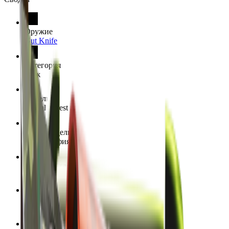
Оружие
Gut Knife
Категория
Нож
Отделка
Boreal Forest
Стиль отделки
Гидрография
Каталог отделки
77
Редкость
Тайное