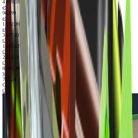
4 689.18
eSports 2014 Summer Case
985.99
eSports 2013 Winter Case
1 192.36
eSports 2013 Case
3 677.81
CS:GO Weapon Case 3
1 082.62
CS:GO Weapon Case 2
2 012.11
CS:GO Weapon Case
8 505.39
Winter Offensive Weapon Case
763.24
Осмотр скина
Осмотреть в игре