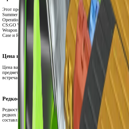
Этот предмет можно получить, открыв кейсы eSports 2014
Summer Case, eSports 2013 Winter Case, eSports 2013 Case,
Operation Vanguard Weapon Case, CS:GO Weapon Case 2,
CS:GO Weapon Case, Operation Bravo Case, Winter Offensive
Weapon Case, CS:GO Weapon Case 3, Operation Phoenix Weapon
Case и Revolver Case.
Цена и доступность
Цена варьируется от $55.96 до $521.22, что делает этот
предмет очень дорогим. В настоящее время он редко
встречается и может быть приобретён на вторичном рынке.
Редкость
Редкость этого скина — Тайное, что делает его одним из
редких и желанных среди коллекционеров. Шанс выпадения
составляет всего 0.64%.