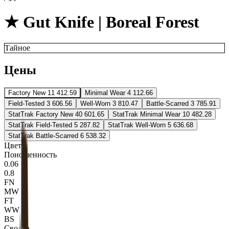
★ Gut Knife | Boreal Forest
Тайное
Цены
Factory New
11 412.59
Minimal Wear
4 112.66
Field-Tested
3 606.56
Well-Worn
3 810.47
Battle-Scarred
3 785.91
StatTrak Factory New
40 601.65
StatTrak Minimal Wear
10 482.28
StatTrak Field-Tested
5 287.82
StatTrak Well-Worn
5 636.68
StatTrak Battle-Scarred
6 538.32
Цвета
Поношенность
0.06
0.8
FN
MW
FT
WW
BS
Сводка