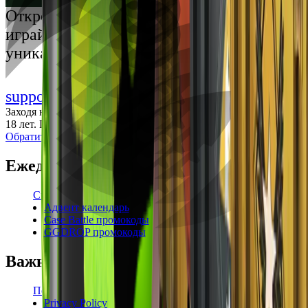
Українська
Открой мир премиальных развлечений:
играй честно и наслаждайся
уникальными впечатлениями
support@cs-wiki.org
Заходя на этот сайт, вы подтверждаете, что вам исполнилось
18 лет. Проблемы с азартными играми?
Обратится за помощью
Ежедневные бонусы
Свежие промокоды
Адвент календарь
Case Battle промокоды
GGDROP промокоды
Важная информация
Пользовательское соглашение
Privacy Policy