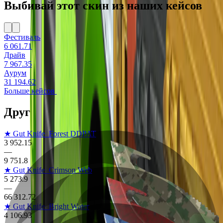
Выбивай этот скин из наших кейсов
Фестиваль
6 061.71
Драйв
7 967.35
Аурум
31 194.62
Больше кейсов
Другие скины на Gut Knife
★ Gut Knife
Forest DDPAT
3 952.15
—
9 751.8
★ Gut Knife
Crimson Web
5 273.9
—
66 312.72
★ Gut Knife
Bright Water
4 106.93