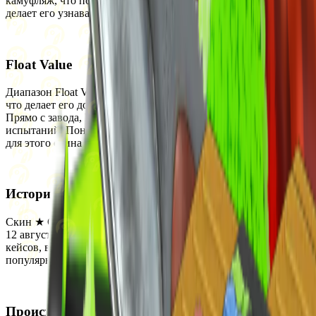
камуфляж, что подчёркивает его тактический внешний вид и
делает его узнаваемым среди коллекционеров.
Float Value
Диапазон Float Value для этого скина составляет от 0.06 до 0.8,
что делает его доступным в следующих состояниях износа:
Прямо с завода, Немного поношенное, После полевых
испытаний, Поношенное, Закалённое в боях. StatTrak версия
для этого скина отсутствует.
История
Скин ★ Gut Knife | Boreal Forest был впервые добавлен в CS2
12 августа 2013 года. Он выпущен как часть множества
кейсов, включая Operation Vanguard Weapon Case и другие
популярные кейсы того периода.
Происхождение