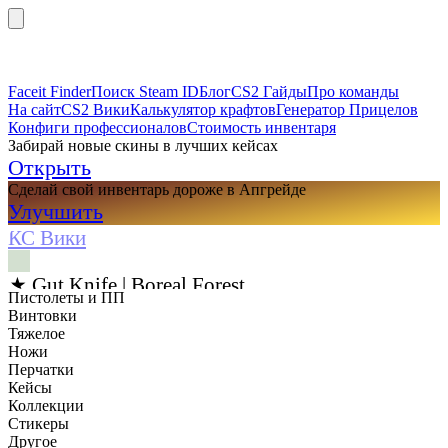
Faceit Finder
Поиск Steam ID
Блог
CS2 Гайды
Про команды
На сайт
CS2 Вики
Калькулятор крафтов
Генератор Прицелов
Конфиги профессионалов
Стоимость инвентаря
Забирай новые скины в лучших кейсах
Открыть
Сделай свой инвентарь дороже в Апгрейде
Улучшить
КС Вики
★ Gut Knife | Boreal Forest
Пистолеты и ПП
Винтовки
Тяжелое
Ножи
Перчатки
Кейсы
Коллекции
Стикеры
Другое