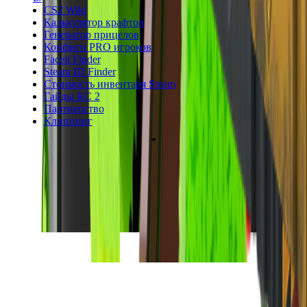
CS2 Wiki
Калькулятор крафтов
Генератор прицелов
Конфиги PRO игроков
Faceit Finder
Steam ID Finder
Стоимость инвентаря Steam
Гайды КС 2
Партнерство
Клиппинг