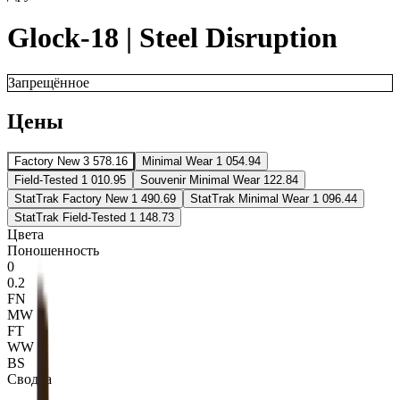
Glock-18 | Steel Disruption
Запрещённое
Цены
Factory New
3 578.16
Minimal Wear
1 054.94
Field-Tested
1 010.95
Souvenir Minimal Wear
122.84
StatTrak Factory New
1 490.69
StatTrak Minimal Wear
1 096.44
StatTrak Field-Tested
1 148.73
Цвета
Поношенность
0
0.2
FN
MW
FT
WW
BS
Сводка