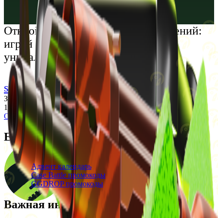
Русский
Українська
Открой мир премиальных развлечений:
играй честно и наслаждайся
уникальными впечатлениями
support@cs-wiki.org
Заходя на этот сайт, вы подтверждаете, что вам исполнилось
18 лет. Проблемы с азартными играми?
Обратится за помощью
Ежедневные бонусы
Свежие промокоды
Адвент календарь
Case Battle промокоды
GGDROP промокоды
Важная информация