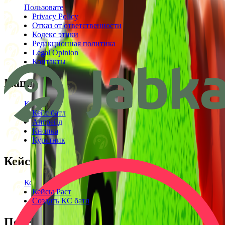
Пользовательское соглашение
Privacy Policy
Отказ от ответственности
Кодекс этики
Редакционная политика
Legal Opinion
Контакты
Наши режимы
Кейсы
Кейс батл
Апгрейд
Кнопка
Курятник
Кейсы
Кейсы КС2
Кейсы Раст
Создать КС батл
Полезное