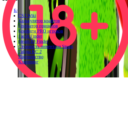
Блог
CS2 Wiki
Калькулятор крафтов
Генератор прицелов
Конфиги PRO игроков
Faceit Finder
Steam ID Finder
Стоимость инвентаря Steam
Гайды КС 2
Партнерство
Клиппинг