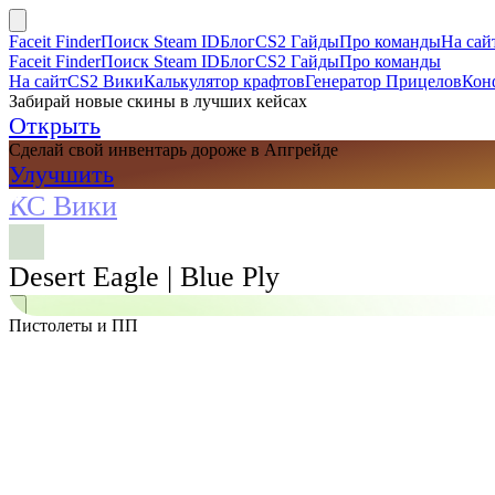
Faceit Finder
Поиск Steam ID
Блог
CS2 Гайды
Про команды
На сай
Faceit Finder
Поиск Steam ID
Блог
CS2 Гайды
Про команды
На сайт
CS2 Вики
Калькулятор крафтов
Генератор Прицелов
Кон
Забирай новые скины в лучших кейсах
Открыть
Сделай свой инвентарь дороже в Апгрейде
Улучшить
КС Вики
Desert Eagle | Blue Ply
Пистолеты и ПП
Поиск