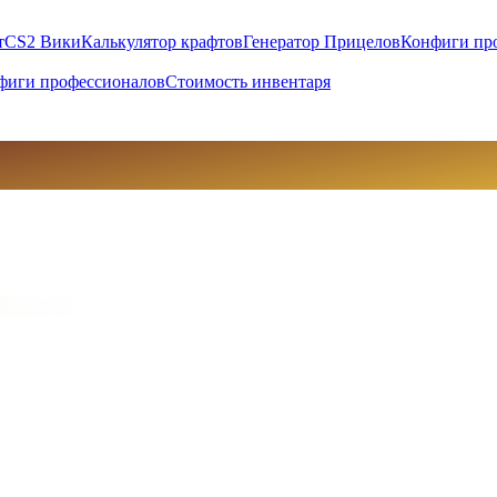
т
CS2 Вики
Калькулятор крафтов
Генератор Прицелов
Конфиги пр
фиги профессионалов
Стоимость инвентаря