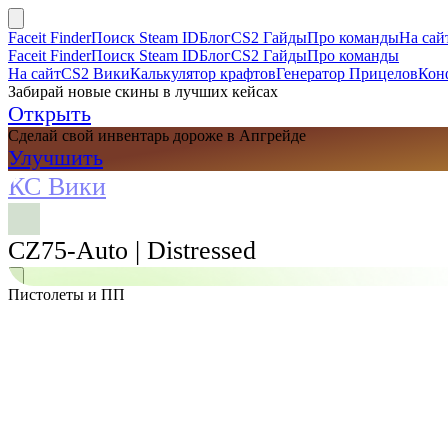
Faceit Finder
Поиск Steam ID
Блог
CS2 Гайды
Про команды
На сай
Faceit Finder
Поиск Steam ID
Блог
CS2 Гайды
Про команды
На сайт
CS2 Вики
Калькулятор крафтов
Генератор Прицелов
Кон
Забирай новые скины в лучших кейсах
Открыть
Сделай свой инвентарь дороже в Апгрейде
Улучшить
КС Вики
CZ75-Auto | Distressed
Пистолеты и ПП
Поиск