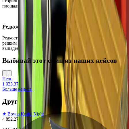
вторичном рынке и может быть приобретён через торговые
площадки.
Редкость
Редкость этого скина — Тайное, что делает его достаточно
редким и желанным для коллекционеров и игроков. Шанс
выпадения составляет всего 0.64%.
Выбивай этот скин из наших кейсов
Неон
1 033.37
Больше кейсов
Другие скины на Bowie Knife
★ Bowie Knife
Night
4 852.27
—