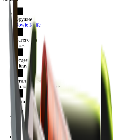
Оружие
Bowie Knife
Категория
Нож
Отделка
Ultraviolet
Стиль отделки
Сплошное покрытие
Каталог отделки
98
Редкость
Тайное