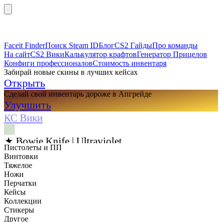
Faceit Finder
Поиск Steam ID
Блог
CS2 Гайды
Про команды
На сайт
CS2 Вики
Калькулятор крафтов
Генератор Прицелов
Конфиги профессионалов
Стоимость инвентаря
Забирай новые скины в лучших кейсах
Открыть
Сделай свой инвентарь дороже в Апгрейде
Улучшить
КС Вики
★ Bowie Knife | Ultraviolet
Пистолеты и ПП
Винтовки
Тяжелое
Ножи
Перчатки
Кейсы
Коллекции
Стикеры
Другое