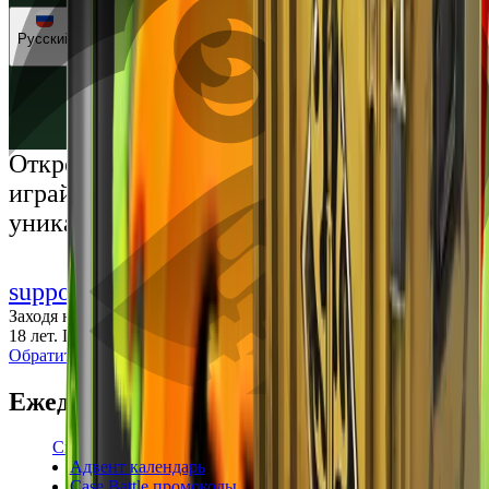
Русский
Русский
Українська
Открой мир премиальных развлечений:
играй честно и наслаждайся
уникальными впечатлениями
support@cs-wiki.org
Заходя на этот сайт, вы подтверждаете, что вам исполнилось
18 лет. Проблемы с азартными играми?
Обратится за помощью
Ежедневные бонусы
Свежие промокоды
Адвент календарь
Case Battle промокоды