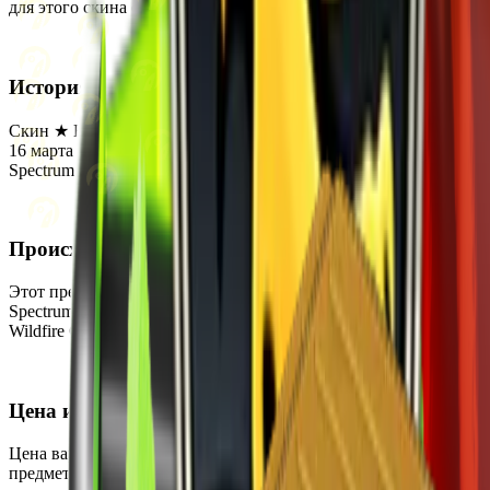
для этого скина отсутствует.
История
Скин ★ Bowie Knife | Ultraviolet был впервые добавлен в CS2
16 марта 2017 года. Он был выпущен как часть кейсов
Spectrum Case и Spectrum 2 Case.
Происхождение
Этот предмет можно получить, открыв кейсы Spectrum Case и
Spectrum 2 Case. Скин также является частью коллекции The
Wildfire Collection.
Цена и доступность
Цена варьируется от $68.26 до $371.10, что делает этот
предмет дорогим. В настоящее время он редко встречается на