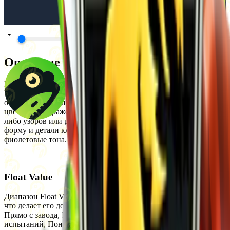
Описание
Нож Bowie имеет твёрдое сплошное покрытие в стиле
Ultraviolet и выполнен в сочетании зеленых и фиолетовых
оттенков. Дизайн характеризуется чистыми, насыщенными
цветами и выраженной визуальной контрастностью без каких-
либо узоров или рисунков. Сплошное покрытие подчёркивает
форму и детали клинка с акцентом на яркие зеленые и
фиолетовые тона.
Float Value
Диапазон Float Value для этого скина составляет от 0.06 до 0.8,
что делает его доступным в следующих состояниях износа:
Прямо с завода, Немного поношенное, После полевых
испытаний, Поношенное и Закалённое в боях. StatTrak версия