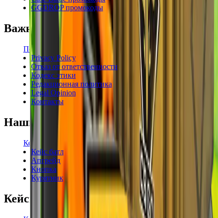
GGDROP промокоды
Важная информация
Пользовательское соглашение
Privacy Policy
Отказ от ответственности
Кодекс этики
Редакционная политика
Legal Opinion
Контакты
Наши режимы
Кейсы
Кейс батл
Апгрейд
Кнопка
Курятник
Кейсы