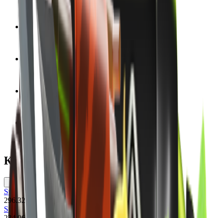
Диапазон Float
0.06 - 0.8
Коллекция
The Wildfire Collection
Дата выпуска
16 марта 2017 г.
Команда
Обе команды
Версия модели
CS2
Кейсы
Spectrum Case
296.32
Spectrum 2 Case
234.06