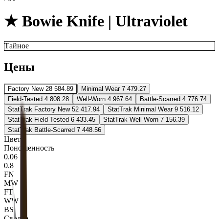
★ Bowie Knife | Ultraviolet
Тайное
Цены
Factory New
28 584.89
Minimal Wear
7 479.27
Field-Tested
4 808.28
Well-Worn
4 967.64
Battle-Scarred
4 776.74
StatTrak Factory New
52 417.94
StatTrak Minimal Wear
9 516.12
StatTrak Field-Tested
6 433.45
StatTrak Well-Worn
7 156.39
StatTrak Battle-Scarred
7 448.56
Цвета
Поношенность
0.06
0.8
FN
MW
FT
WW
BS
Сводка