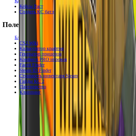
Кейсы КС2
Кейсы Раст
Создать КС батл
Полезное
Блог
CS2 Wiki
Калькулятор крафтов
Генератор прицелов
Конфиги PRO игроков
Faceit Finder
Steam ID Finder
Стоимость инвентаря Steam
Гайды КС 2
Партнерство
Клиппинг