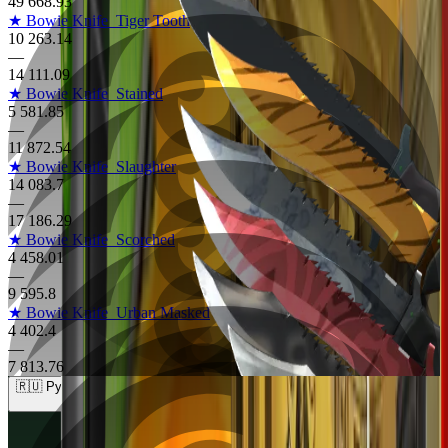
49 668.93
★ Bowie Knife
Tiger Tooth
10 263.14
—
14 111.09
★ Bowie Knife
Stained
5 581.85
—
11 872.54
★ Bowie Knife
Slaughter
14 083.7
—
17 186.29
★ Bowie Knife
Scorched
4 458.01
—
9 595.8
★ Bowie Knife
Urban Masked
4 402.4
—
7 813.76
🇷🇺 Рубли (RUB)
🇺🇸 Доллары (USD)
🇪🇺 Евро (EUR)
🇷🇺 Рубли (RUB)
🇺🇦 Гривны (UAH)