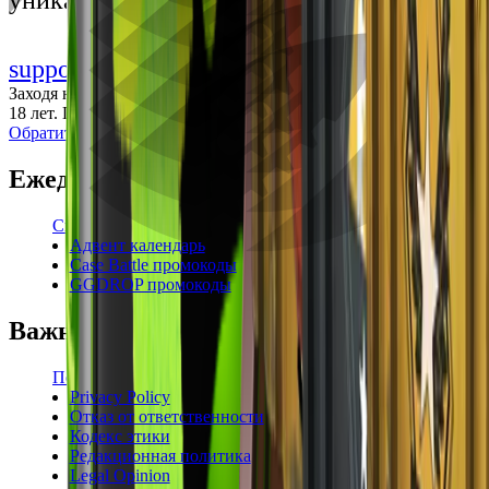
уникальными впечатлениями
support@cs-wiki.org
Заходя на этот сайт, вы подтверждаете, что вам исполнилось
18 лет. Проблемы с азартными играми?
Обратится за помощью
Ежедневные бонусы
Свежие промокоды
Адвент календарь
Case Battle промокоды
GGDROP промокоды
Важная информация
Пользовательское соглашение
Privacy Policy
Отказ от ответственности
Кодекс этики
Редакционная политика
Legal Opinion