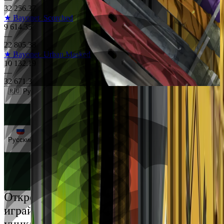
32 256.37
★ Bayonet
Scorched
9 614.35
—
22 805.38
★ Bayonet
Urban Masked
10 132.19
—
32 671.3
🇷🇺 Рубли (RUB)
🇺🇸 Доллары (USD)
🇪🇺 Евро (EUR)
🇷🇺 Рубли (RUB)
🇺🇦 Гривны (UAH)
Русский
Русский
Українська
Открой мир премиальных развлечений:
играй честно и наслаждайся