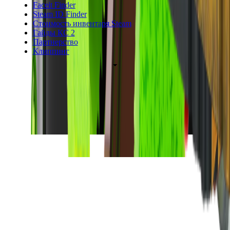
Faceit Finder
Steam ID Finder
Стоимость инвентаря Steam
Гайды КС 2
Партнерство
Клиппинг