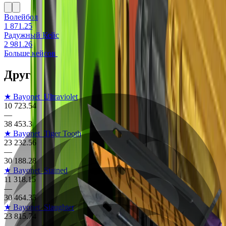
Волейбол
1 871.25
Радужный Кейс
2 981.26
Больше кейсов
Другие скины на Bayonet
★ Bayonet
Ultraviolet
10 723.54
—
38 453.3
★ Bayonet
Tiger Tooth
23 232.56
—
30 188.28
★ Bayonet
Stained
11 318.15
—
30 464.35
★ Bayonet
Slaughter
23 815.74
—