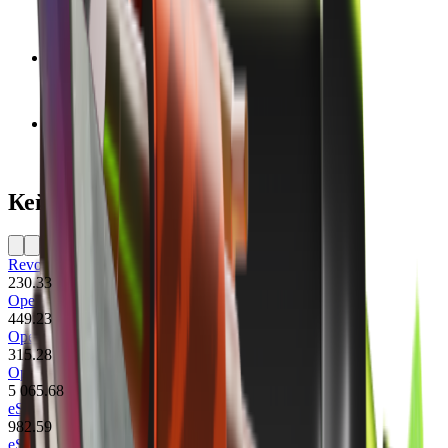
Дата выпуска
12 августа 2013 г.
Команда
Обе команды
Версия модели
CS2
Кейсы
Revolver Case
230.33
Operation Vanguard Weapon Case
449.23
Operation Phoenix Weapon Case
315.28
Operation Bravo Case
5 065.68
eSports 2014 Summer Case
982.59
eSports 2013 Winter Case