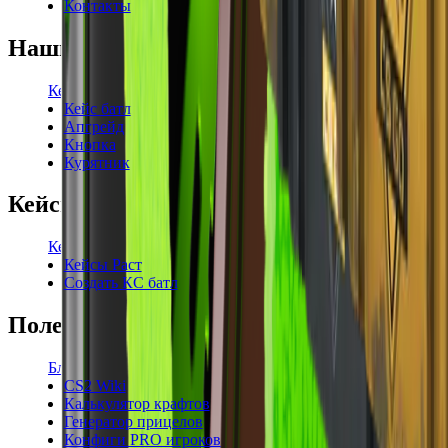
Контакты
Наши режимы
Кейсы
Кейс батл
Апгрейд
Кнопка
Курятник
Кейсы
Кейсы КС2
Кейсы Раст
Создать КС батл
Полезное
Блог
CS2 Wiki
Калькулятор крафтов
Генератор прицелов
Конфиги PRO игроков