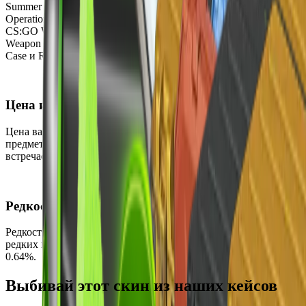
Summer Case, eSports 2013 Winter Case, eSports 2013 Case,
Operation Vanguard Weapon Case, CS:GO Weapon Case 2,
CS:GO Weapon Case, Operation Bravo Case, Winter Offensive
Weapon Case, CS:GO Weapon Case 3, Operation Phoenix Weapon
Case и Revolver Case.
Цена и доступность
Цена варьируется от $427.77 до $553.74, что делает этот
предмет очень дорогим. В настоящее время он редко
встречается и может быть приобретён на вторичном рынке.
Редкость
Редкость этого скина — Тайное, что делает его одним из
редких предметов в игре. Шанс выпадения составляет всего
0.64%.
Выбивай этот скин из наших кейсов