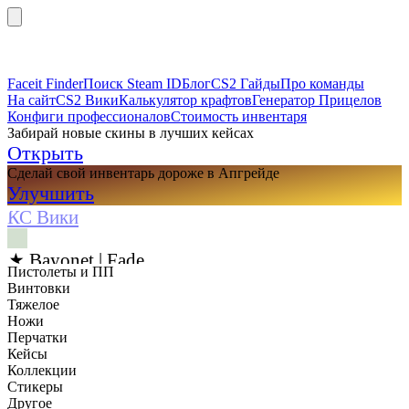
Faceit Finder
Поиск Steam ID
Блог
CS2 Гайды
Про команды
На сайт
CS2 Вики
Калькулятор крафтов
Генератор Прицелов
Конфиги профессионалов
Стоимость инвентаря
Забирай новые скины в лучших кейсах
Открыть
Сделай свой инвентарь дороже в Апгрейде
Улучшить
КС Вики
★ Bayonet | Fade
Пистолеты и ПП
Винтовки
Тяжелое
Ножи
Перчатки
Кейсы
Коллекции
Стикеры
Другое