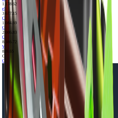
1 178.62
eSports 2013 Case
3 677.15
CS:GO Weapon Case 3
1 084.69
CS:GO Weapon Case 2
2 006.83
CS:GO Weapon Case
8 386.72
Winter Offensive Weapon Case
839.65
Осмотр скина
Осмотреть в игре