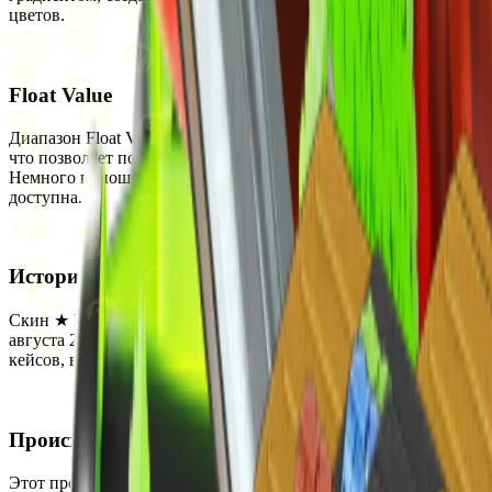
цветов.
Float Value
Диапазон Float Value для этого скина составляет от 0 до 0.08,
что позволяет получить его в состояниях Прямо с завода и
Немного поношенное. StatTrak версия для этого скина не
доступна.
История
Скин ★ Bayonet | Fade был впервые добавлен в CS2 12
августа 2013 года. Он был выпущен как часть множества
кейсов, включая Operation Bravo Case и eSports 2013 Case.
Происхождение
Этот предмет можно получить, открыв кейсы eSports 2014