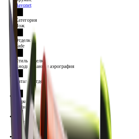
Bayonet
Категория
Нож
Отделка
Fade
Стиль отделки
Анодированная аэрография
Каталог отделки
38
Редкость
Тайное
Диапазон Float
0 - 0.08