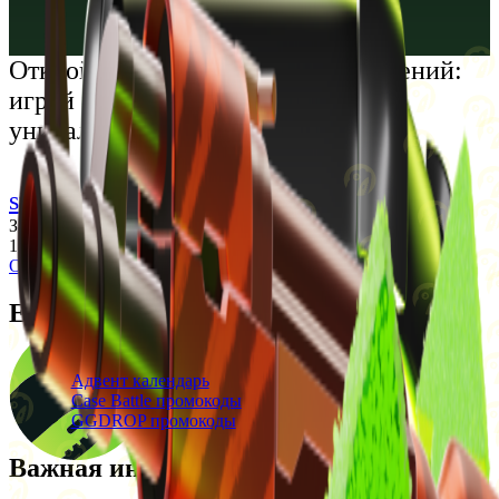
Русский
Українська
Открой мир премиальных развлечений:
играй честно и наслаждайся
уникальными впечатлениями
support@cs-wiki.org
Заходя на этот сайт, вы подтверждаете, что вам исполнилось
18 лет. Проблемы с азартными играми?
Обратится за помощью
Ежедневные бонусы
Свежие промокоды
Адвент календарь
Case Battle промокоды
GGDROP промокоды
Важная информация