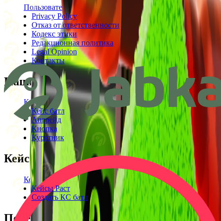
Пользовательское соглашение
Privacy Policy
Отказ от ответственности
Кодекс этики
Редакционная политика
Legal Opinion
Контакты
Наши режимы
Кейсы
Кейс батл
Апгрейд
Кнопка
Курятник
Кейсы
Кейсы КС2
Кейсы Раст
Создать КС батл
Полезное