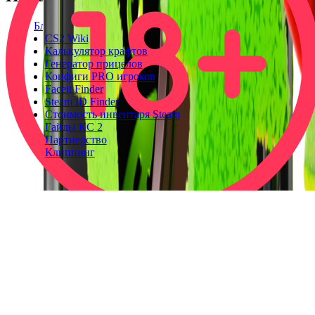
Блог
CS2 Wiki
Калькулятор крафтов
Генератор прицелов
Конфиги PRO игроков
Faceit Finder
Steam ID Finder
Стоимость инвентаря Steam
Гайды КС 2
Партнерство
Клиппинг