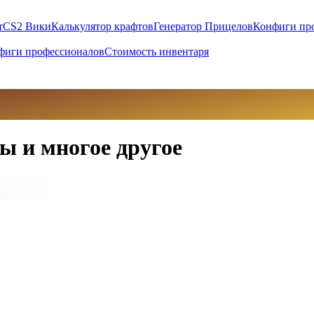
т
CS2 Вики
Калькулятор крафтов
Генератор Прицелов
Конфиги пр
фиги профессионалов
Стоимость инвентаря
ы и многое другое