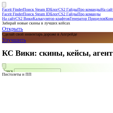
Faceit Finder
Поиск Steam ID
Блог
CS2 Гайды
Про команды
На сай
Faceit Finder
Поиск Steam ID
Блог
CS2 Гайды
Про команды
На сайт
CS2 Вики
Калькулятор крафтов
Генератор Прицелов
Кон
Забирай новые скины в лучших кейсах
Открыть
Сделай свой инвентарь дороже в Апгрейде
Улучшить
КС Вики: скины, кейсы, агент
Поиск
Пистолеты и ПП