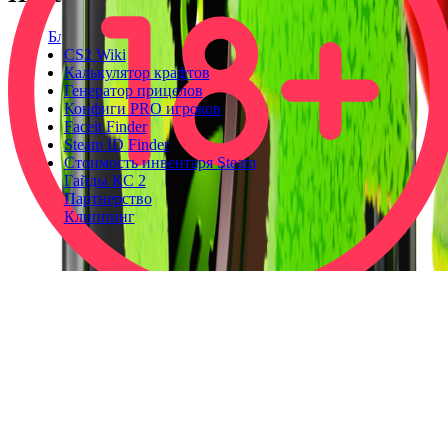
Блог
CS2 Wiki
Калькулятор крафтов
Генератор прицелов
Конфиги PRO игроков
Faceit Finder
Steam ID Finder
Стоимость инвентаря Steam
Гайды КС 2
Партнерство
Клиппинг