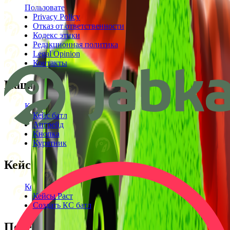
Пользовательское соглашение
Privacy Policy
Отказ от ответственности
Кодекс этики
Редакционная политика
Legal Opinion
Контакты
Наши режимы
Кейсы
Кейс батл
Апгрейд
Кнопка
Курятник
Кейсы
Кейсы КС2
Кейсы Раст
Создать КС батл
Полезное