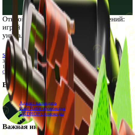
Русский
Українська
Открой мир премиальных развлечений:
играй честно и наслаждайся
уникальными впечатлениями
support@cs-wiki.org
Заходя на этот сайт, вы подтверждаете, что вам исполнилось
18 лет. Проблемы с азартными играми?
Обратится за помощью
Ежедневные бонусы
Свежие промокоды
Адвент календарь
Case Battle промокоды
GGDROP промокоды
Важная информация