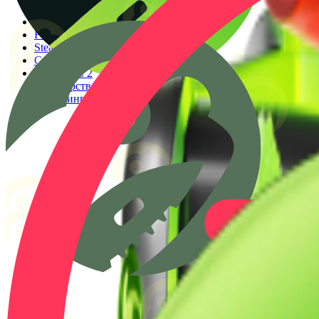
Генератор прицелов
Конфиги PRO игроков
Faceit Finder
Steam ID Finder
Стоимость инвентаря Steam
Гайды КС 2
Партнерство
Клиппинг