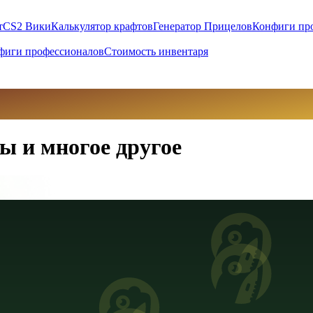
т
CS2 Вики
Калькулятор крафтов
Генератор Прицелов
Конфиги пр
фиги профессионалов
Стоимость инвентаря
ы и многое другое
вны (UAH)