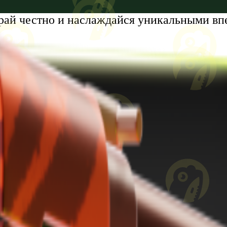
рай честно и наслаждайся уникальными вп
tumi, Zhiuli Shartava Avenue, N 32, Apartment N87, Floor N6
8 лет. Проблемы с азартными играми?