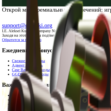
Українська
Открой мир премиальных развлечений: иг
support@cs-wiki.org
I.E. Aleksei Kurtkin, Company Number 300464601, Georgia, City Ba
Заходя на этот сайт, вы подтверждаете, что вам исполнилось 1
Обратится за помощью
Ежедневные бонусы
Свежие промокоды
Адвент календарь
Case Battle промокоды
GGDROP промокоды
Важная информация
Пользовательское соглашение
Privacy Policy
Отказ от ответственности
Кодекс этики