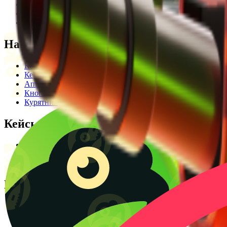
Редакционная политика
Legal Opinion
Контакты
Наши режимы
Кейсы
Кейс батл
Апгрейд
Кнопка
Курятник
Кейсы
Кейсы КС2
Кейсы Раст
Создать КС батл
Полезное
Блог
CS2 Wiki
Калькулятор крафтов