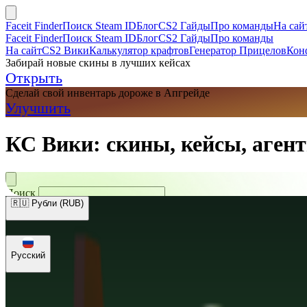
Faceit Finder
Поиск Steam ID
Блог
CS2 Гайды
Про команды
На сай
Faceit Finder
Поиск Steam ID
Блог
CS2 Гайды
Про команды
На сайт
CS2 Вики
Калькулятор крафтов
Генератор Прицелов
Кон
Забирай новые скины в лучших кейсах
Открыть
Сделай свой инвентарь дороже в Апгрейде
Улучшить
КС Вики: скины, кейсы, агент
Поиск
🇷🇺 Рубли (RUB)
🇺🇸 Доллары (USD)
🇪🇺 Евро (EUR)
🇷🇺 Рубли (RUB)
🇺🇦 Гри
Русский
Русский