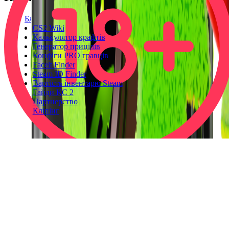
Блог
CS2 Wiki
Калькулятор крафтів
Генератор прицілів
Конфіги PRO гравців
Faceit Finder
Steam ID Finder
Вартість інвентарю Steam
Гайди КС 2
Партнерство
Кліпінг