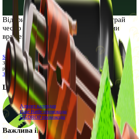
Русский
Українська
Відкрий світ преміальних розваг: грай
чесно та насолоджуйся унікальними
враженнями
support@cs-wiki.org
Заходячи на цей сайт, ви підтверджуєте, що виповнилося 18
років. Проблеми із азартними іграми?
Звернеться по допомогу
Щоденні бонуси
Свіжі промокоди
Адвент календар
Case Battle промокоди
GGDROP промокоди
Важлива інформація