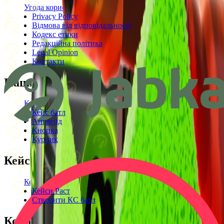
Угода користувача
Privacy Policy
Відмова від відповідальності
Кодекс етики
Редакційна політика
Legal Opinion
Контакти
Наші режими
Кейси
Кейс батл
Апгрейд
Кнопка
Курник
Кейси
Кейси КС2
Кейси Раст
Створити КС батл
Корисне