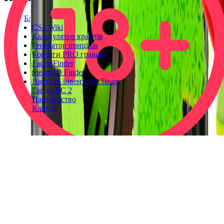
Блог
CS2 Wiki
Калькулятор крафтів
Генератор прицілів
Конфіги PRO гравців
Faceit Finder
Steam ID Finder
Вартість інвентарю Steam
Гайди КС 2
Партнерство
Кліпінг