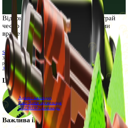
Русский
Українська
Відкрий світ преміальних розваг: грай
чесно та насолоджуйся унікальними
враженнями
support@cs-wiki.org
Заходячи на цей сайт, ви підтверджуєте, що виповнилося 18
років. Проблеми із азартними іграми?
Звернеться по допомогу
Щоденні бонуси
Свіжі промокоди
Адвент календар
Case Battle промокоди
GGDROP промокоди
Важлива інформація