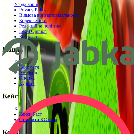
Угода користувача
Privacy Policy
Відмова від відповідальності
Кодекс етики
Редакційна політика
Legal Opinion
Контакти
Наші режими
Кейси
Кейс батл
Апгрейд
Кнопка
Курник
Кейси
Кейси КС2
Кейси Раст
Створити КС батл
Корисне