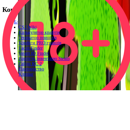
Корисне
Блог
CS2 Wiki
Калькулятор крафтів
Генератор прицілів
Конфіги PRO гравців
Faceit Finder
Steam ID Finder
Вартість інвентарю Steam
Гайди КС 2
Партнерство
Кліпінг