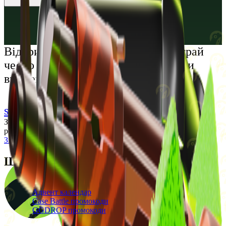
Русский
Українська
Відкрий світ преміальних розваг: грай
чесно та насолоджуйся унікальними
враженнями
support@cs-wiki.org
Заходячи на цей сайт, ви підтверджуєте, що виповнилося 18
років. Проблеми із азартними іграми?
Звернеться по допомогу
Щоденні бонуси
Свіжі промокоди
Адвент календар
Case Battle промокоди
GGDROP промокоди