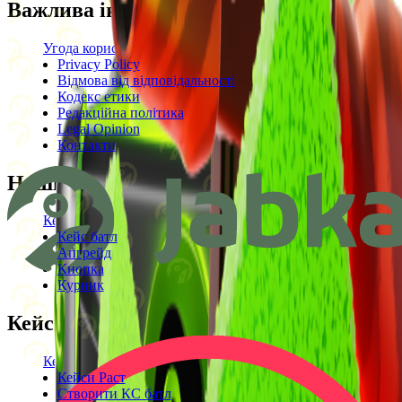
Важлива інформація
Угода користувача
Privacy Policy
Відмова від відповідальності
Кодекс етики
Редакційна політика
Legal Opinion
Контакти
Наші режими
Кейси
Кейс батл
Апгрейд
Кнопка
Курник
Кейси
Кейси КС2
Кейси Раст
Створити КС батл