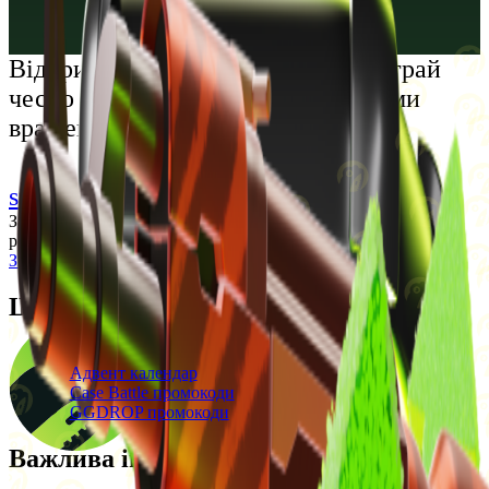
Русский
Українська
Відкрий світ преміальних розваг: грай
чесно та насолоджуйся унікальними
враженнями
support@cs-wiki.org
Заходячи на цей сайт, ви підтверджуєте, що виповнилося 18
років. Проблеми із азартними іграми?
Звернеться по допомогу
Щоденні бонуси
Свіжі промокоди
Адвент календар
Case Battle промокоди
GGDROP промокоди
Важлива інформація