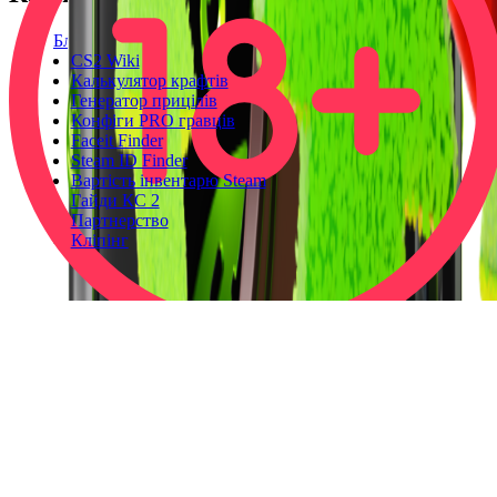
Блог
CS2 Wiki
Калькулятор крафтів
Генератор прицілів
Конфіги PRO гравців
Faceit Finder
Steam ID Finder
Вартість інвентарю Steam
Гайди КС 2
Партнерство
Кліпінг