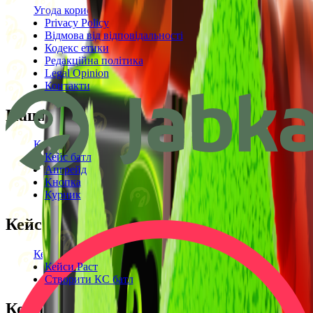
Угода користувача
Privacy Policy
Відмова від відповідальності
Кодекс етики
Редакційна політика
Legal Opinion
Контакти
Наші режими
Кейси
Кейс батл
Апгрейд
Кнопка
Курник
Кейси
Кейси КС2
Кейси Раст
Створити КС батл
Корисне