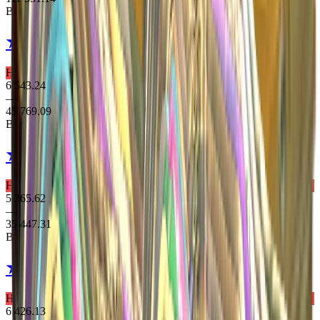
Выпадает из 2 кейсів
★ Moto Gloves
Polygon
Надзвичайне Рукавички
6 543.24
—
45 769.09
Выпадает из 2 кейсів
★ Hand Wraps
Overprint
Надзвичайне Рукавички
5 365.62
—
35 447.31
Выпадает из 2 кейсів
★ Sport Gloves
Bronze Morph
Надзвичайне Рукавички
6 426.13