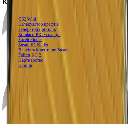
Корисне
Блог
CS2 Wiki
Калькулятор крафтів
Генератор прицілів
Конфіги PRO гравців
Faceit Finder
Steam ID Finder
Вартість інвентарю Steam
Гайди КС 2
Партнерство
Кліпінг