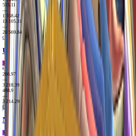
515.11
—
1 558.42
13 105.31
—
20 569.84
Clutch Case
USP-S
Cortex
Засекречене Пістолет
Є StatTrak
266.97
—
3 218.39
488.9
—
3 214.29
Clutch Case
Negev
Lionfish
Заборонене Кулемет