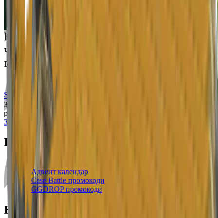
Русский
Українська
Відкрий світ преміальних розваг: грай
чесно та насолоджуйся унікальними
враженнями
support@cs-wiki.org
Заходячи на цей сайт, ви підтверджуєте, що виповнилося 18
років. Проблеми із азартними іграми?
Звернеться по допомогу
Щоденні бонуси
Свіжі промокоди
Адвент календар
Case Battle промокоди
GGDROP промокоди
Важлива інформація