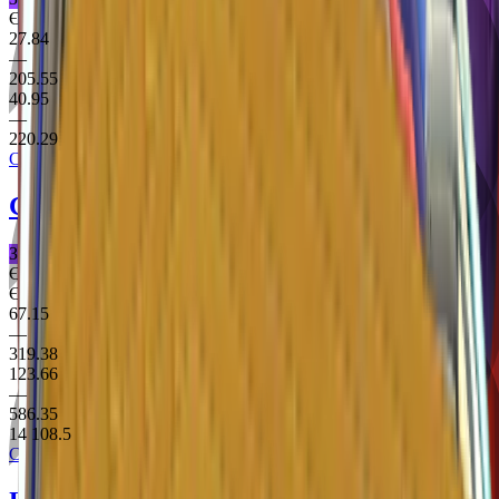
Є StatTrak
27.84
—
205.55
40.95
—
220.29
Clutch Case
Glock-18
Moonrise
Заборонене Пістолет
Є StatTrak
Є Souvenir
67.15
—
319.38
123.66
—
586.35
14 108.5
Clutch Case