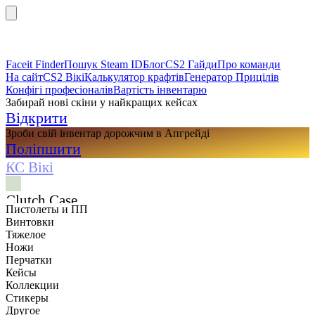
Faceit Finder
Пошук Steam ID
Блог
CS2 Гайди
Про команди
На сайт
CS2 Вікі
Калькулятор крафтів
Генератор Прицілів
Конфігі професіоналів
Вартість інвентарю
Забирай нові скіни у найкращих кейсах
Відкрити
Зроби свій інвентар дорожчим в Апгрейді
Поліпшити
КС Вікі
Clutch Case
Пистолеты и ПП
Винтовки
Тяжелое
Ножи
Перчатки
Кейсы
Коллекции
Стикеры
Другое