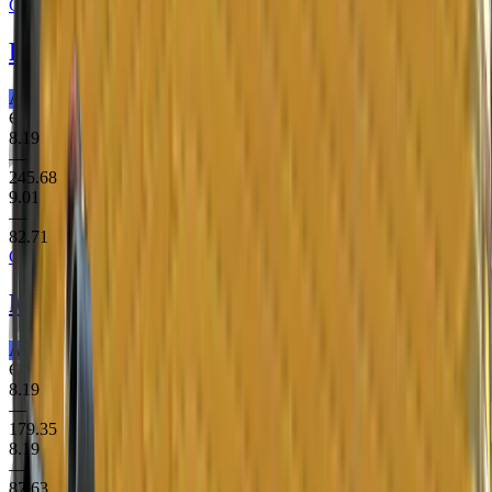
Clutch Case
P2000
Urban Hazard
Армійське Пістолет
Є StatTrak
8.19
—
245.68
9.01
—
82.71
Clutch Case
MP9
Black Sand
Армійське ПП
Є StatTrak
8.19
—
179.35
8.19
—
87.63