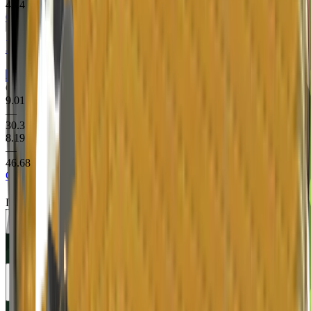
43.4
Clutch Case
XM1014
Oxide Blaze
Армійське Дробовик
Є StatTrak
9.01
—
30.3
8.19
—
46.68
Clutch Case
1
2
Показано
1
до
40
з
42
результатів
🇷🇺 Рублі (RUB)
🇺🇸 Долари (USD)
🇪🇺 Євро (EUR)
🇷🇺 Рублі (RUB)
🇺🇦 Гривні (UAH)
Українська