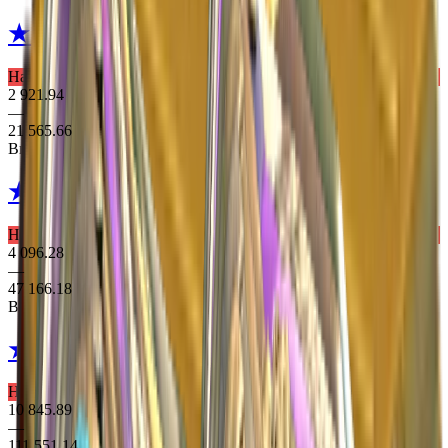
★ Moto Gloves
Transport
Надзвичайне Рукавички
2 921.94
—
21 565.66
Выпадает из 2 кейсів
★ Moto Gloves
POW!
Надзвичайне Рукавички
4 096.28
—
47 166.18
Выпадает из 2 кейсів
★ Sport Gloves
Omega
Надзвичайне Рукавички
10 845.89
—
111 551.14