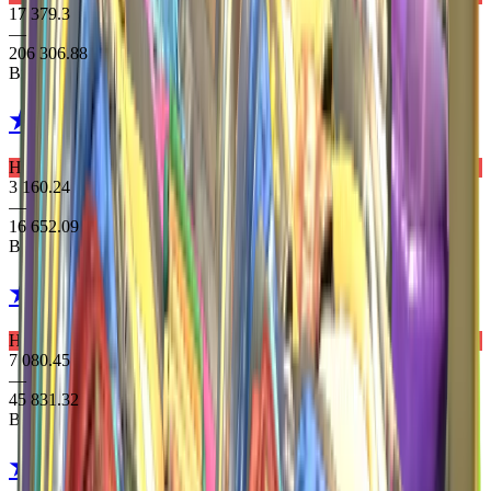
17 379.3
—
206 306.88
Выпадает из 2 кейсів
★ Hand Wraps
Arboreal
Надзвичайне Рукавички
3 160.24
—
16 652.09
Выпадает из 2 кейсів
★ Specialist Gloves
Mogul
Надзвичайне Рукавички
7 080.45
—
45 831.32
Выпадает из 2 кейсів
★ Specialist Gloves
Fade