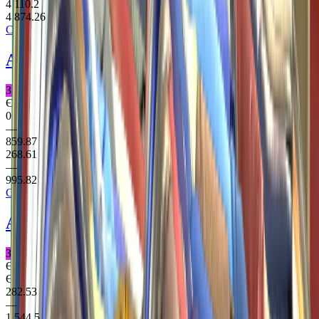
4 110.2
4 874.26
Clutch Case
AUG
Stymphalian
Засекречене Гвинтівка
Є StatTrak
0
—
859.87
268.61
—
995.82
Clutch Case
AWP
Mortis
Засекречене Снайперська гвинтівка
Є StatTrak
Є Souvenir
282.53
—
1 544.5