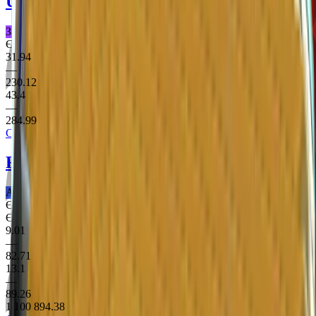
UMP-45
Arctic Wolf
Заборонене ПП
Є StatTrak
31.94
—
230.12
43.4
—
284.99
Clutch Case
Five-SeveN
Flame Test
Армійське Пістолет
Є StatTrak
Є Souvenir
9.01
—
82.71
13.1
—
89.26
1 100 894.38