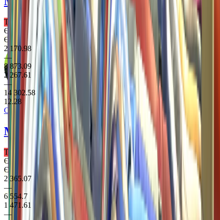
M4A4
Neo-Noir
Таємне Гвинтівка
Є StatTrak
Є Souvenir
2 170.98
—
8 873.09
2 267.61
—
14 302.58
12.28
Clutch Case
MP7
Bloodsport
Таємне ПП
Є StatTrak
Є Souvenir
2 365.07
—
6 554.7
1 471.61
—