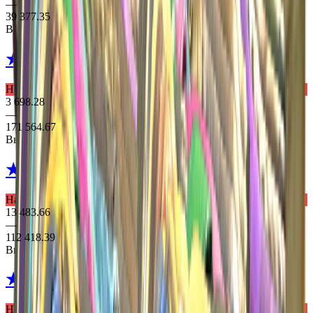
—
39 377.35
Выпадает из 2 кейсів
★ Hand Wraps
Duct Tape
Надзвичайне Рукавички
3 698.28
—
171 564.67
Выпадает из 2 кейсів
★ Hand Wraps
Cobalt Skulls
Надзвичайне Рукавички
13 483.66
—
112 418.39
Выпадает из 2 кейсів
★ Sport Gloves
Amphibious
Надзвичайне Рукавички