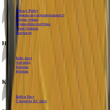
Угода користувача
Privacy Policy
Відмова від відповідальності
Кодекс етики
Редакційна політика
Legal Opinion
Контакти
Наші режими
Кейси
Кейс батл
Апгрейд
Кнопка
Курник
Кейси
Кейси КС2
Кейси Раст
Створити КС батл