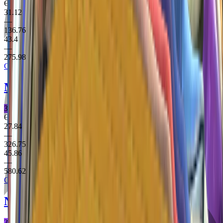
Є StatTrak
31.12
—
136.76
43.4
—
275.98
Clutch Case
MAG-7
SWAG-7
Заборонене Дробовик
Є StatTrak
27.84
—
326.75
45.86
—
580.62
Clutch Case
Nova
Wild Six
Заборонене Дробовик