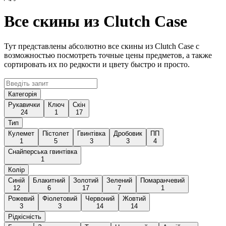
Все скины из Clutch Case
Тут представлены абсолютно все скины из Clutch Case с
возможностью посмотреть точные цены предметов, а также
сортировать их по редкости и цвету быстро и просто.
Категорія
Рукавички
Ключ
Скін
24
1
17
Тип
Кулемет
Пістолет
Гвинтівка
Дробовик
ПП
1
5
3
3
4
Снайперська гвинтівка
1
Колір
Синій
Блакитний
Золотий
Зелений
Помаранчевий
12
6
17
7
1
Рожевий
Фіолетовий
Червоний
Жовтий
3
3
14
14
Рідкісність