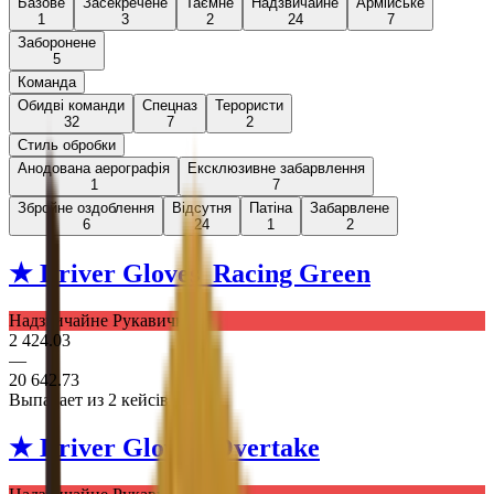
Базове
Засекречене
Таємне
Надзвичайне
Армійське
1
3
2
24
7
Заборонене
5
Команда
Обидві команди
Спецназ
Терористи
32
7
2
Стиль обробки
Анодована аерографія
Ексклюзивне забарвлення
1
7
Збройне оздоблення
Відсутня
Патіна
Забарвлене
6
24
1
2
★ Driver Gloves
Racing Green
Надзвичайне Рукавички
2 424.03
—
20 642.73
Выпадает из 2 кейсів
★ Driver Gloves
Overtake