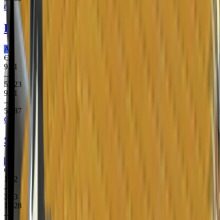
Clutch Case
PP-Bizon
Night Riot
Армійське ПП
Є StatTrak
9.01
—
53.23
9.01
—
54.87
Clutch Case
SG 553
Aloha
Армійське Гвинтівка
Є StatTrak
17.2
—
30.3
12.28
—