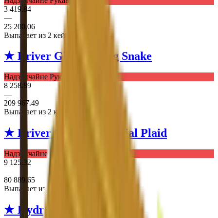
Надзвичайне Рукавички
3 419.84
—
25 200.06
Выпадает из 2 кейсів
★ Driver Gloves
King Snake
Надзвичайне Рукавички
8 258.89
—
209 967.49
Выпадает из 2 кейсів
★ Driver Gloves
Imperial Plaid
Надзвичайне Рукавички
9 125.32
—
80 889.65
Выпадает из 2 кейсів
★ Hydra Gloves
Rattler