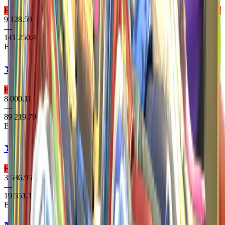
Надзвичайне Рукавички
9 128.59
—
141 250.4
Выпадает из 2 кейсів
★ Specialist Gloves
Crimson Web
Надзвичайне Рукавички
8 000.11
—
89 219.79
Выпадает из 2 кейсів
★ Specialist Gloves
Buckshot
Надзвичайне Рукавички
3 536.95
—
19 551.1
Выпадает из 2 кейсів