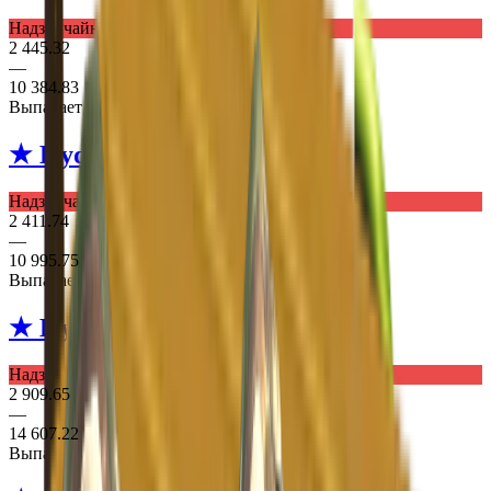
Надзвичайне Рукавички
2 445.32
—
10 384.83
Выпадает из 2 кейсів
★ Hydra Gloves
Mangrove
Надзвичайне Рукавички
2 411.74
—
10 995.75
Выпадает из 2 кейсів
★ Hydra Gloves
Emerald
Надзвичайне Рукавички
2 909.65
—
14 607.22
Выпадает из 2 кейсів