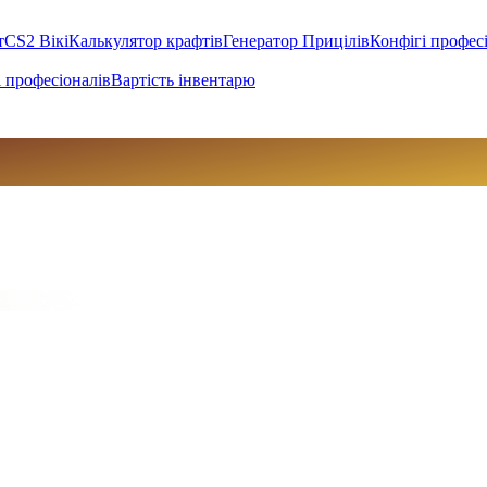
т
CS2 Вікі
Калькулятор крафтів
Генератор Прицілів
Конфігі профес
 професіоналів
Вартість інвентарю