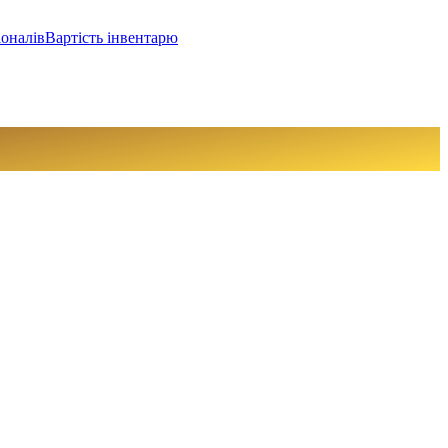
іоналів
Вартість інвентарю