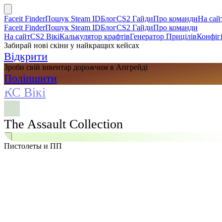
Faceit Finder
Пошук Steam ID
Блог
CS2 Гайди
Про команди
На сай
Faceit Finder
Пошук Steam ID
Блог
CS2 Гайди
Про команди
На сайт
CS2 Вікі
Калькулятор крафтів
Генератор Прицілів
Конфігі
Забирай нові скіни у найкращих кейсах
Відкрити
Зроби свій інвентар дорожчим в Апгрейді
Поліпшити
КС Вікі
The Assault Collection
Пистолеты и ПП
Пошук