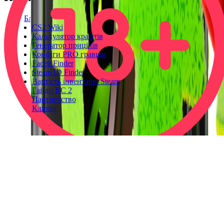
Блог
CS2 Wiki
Калькулятор крафтів
Генератор прицілів
Конфіги PRO гравців
Faceit Finder
Steam ID Finder
Вартість інвентарю Steam
Гайди КС 2
Партнерство
Кліпінг