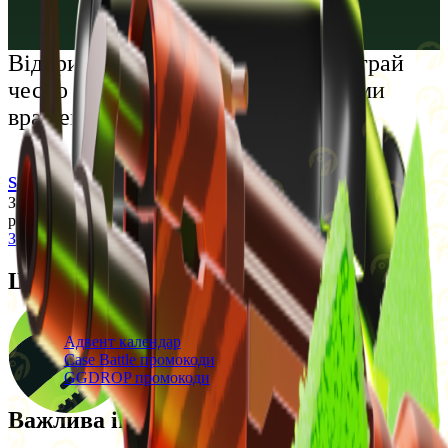
Русский
Українська
Відкрий світ преміальних розваг: грай
чесно та насолоджуйся унікальними
враженнями
support@cs-wiki.org
Заходячи на цей сайт, ви підтверджуєте, що виповнилося 18
років. Проблеми із азартними іграми?
Звернеться по допомогу
Щоденні бонуси
Свіжі промокоди
Адвент календар
Case Battle промокоди
GGDROP промокоди
Важлива інформація