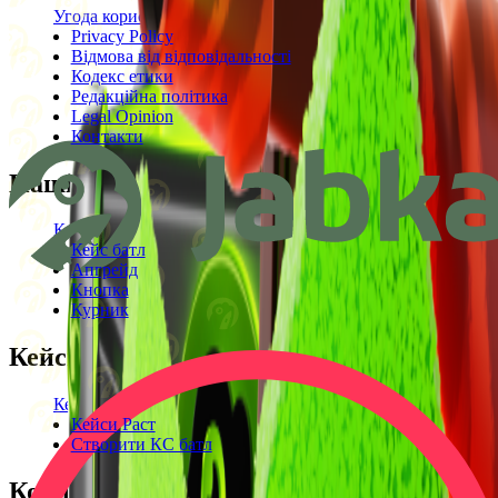
Угода користувача
Privacy Policy
Відмова від відповідальності
Кодекс етики
Редакційна політика
Legal Opinion
Контакти
Наші режими
Кейси
Кейс батл
Апгрейд
Кнопка
Курник
Кейси
Кейси КС2
Кейси Раст
Створити КС батл
Корисне