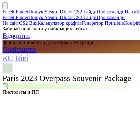
Faceit Finder
Пошук Steam ID
Блог
CS2 Гайди
Про команди
На сай
Faceit Finder
Пошук Steam ID
Блог
CS2 Гайди
Про команди
На сайт
CS2 Вікі
Калькулятор крафтів
Генератор Прицілів
Конфігі
Забирай нові скіни у найкращих кейсах
Відкрити
Зроби свій інвентар дорожчим в Апгрейді
Поліпшити
КС Вікі
Paris 2023 Overpass Souvenir Package
Пистолеты и ПП
Пошук