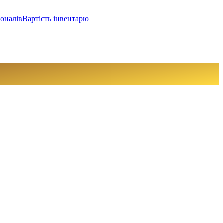
іоналів
Вартість інвентарю