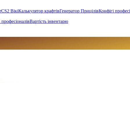
т
CS2 Вікі
Калькулятор крафтів
Генератор Прицілів
Конфігі профес
 професіоналів
Вартість інвентарю