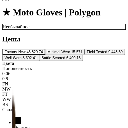
★ Moto Gloves | Polygon
Необычайное
Цены
Factory New
43 820.74
Minimal Wear
15 571
Field-Tested
9 443.39
Well-Worn
8 692.41
Battle-Scarred
6 409.13
Цвета
Поношенность
0.06
0.8
FN
MW
FT
WW
BS
Сводка
Оружие