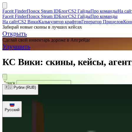
Faceit Finder
Поиск Steam ID
Блог
CS2 Гайды
Про команды
На сай
Faceit Finder
Поиск Steam ID
Блог
CS2 Гайды
Про команды
На сайт
CS2 Вики
Калькулятор крафтов
Генератор Прицелов
Кон
Забирай новые скины в лучших кейсах
Открыть
Сделай свой инвентарь дороже в Апгрейде
Улучшить
КС Вики: скины, кейсы, агент
Поиск
🇷🇺 Рубли (RUB)
🇺🇸 Доллары (USD)
🇪🇺 Евро (EUR)
🇷🇺 Рубли (RUB)
🇺🇦 Гри
Русский
Русский