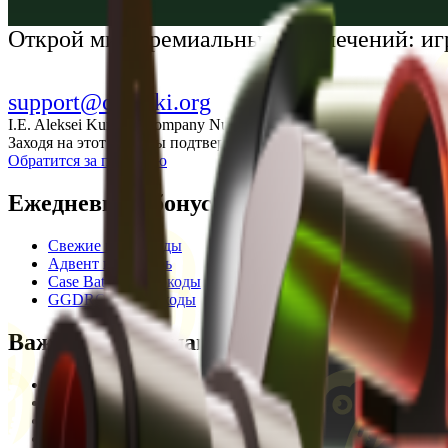
Українська
Открой мир премиальных развлечений: иг
support@cs-wiki.org
I.E. Aleksei Kurtkin, Company Number 300464601, Georgia, City Ba
Заходя на этот сайт, вы подтверждаете, что вам исполнилось 1
Обратится за помощью
Ежедневные бонусы
Свежие промокоды
Адвент календарь
Case Battle промокоды
GGDROP промокоды
Важная информация
Пользовательское соглашение
Privacy Policy
Отказ от ответственности
Кодекс этики