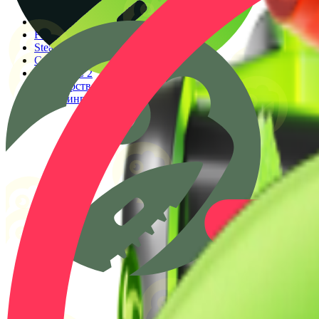
Генератор прицелов
Конфиги PRO игроков
Faceit Finder
Steam ID Finder
Стоимость инвентаря Steam
Гайды КС 2
Партнерство
Клиппинг