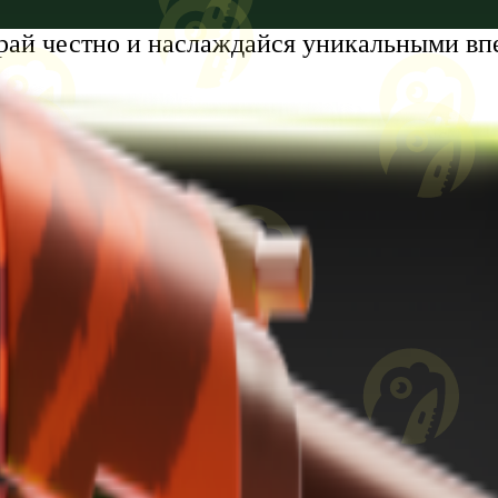
рай честно и наслаждайся уникальными вп
tumi, Zhiuli Shartava Avenue, N 32, Apartment N87, Floor N6
8 лет. Проблемы с азартными играми?