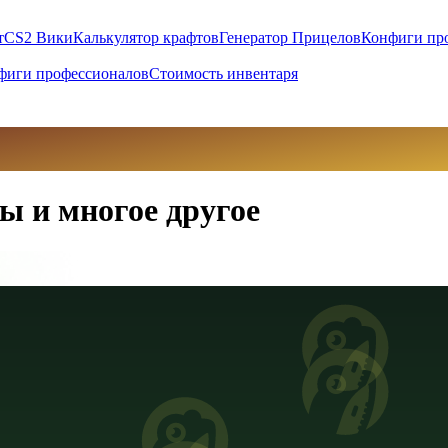
т
CS2 Вики
Калькулятор крафтов
Генератор Прицелов
Конфиги пр
фиги профессионалов
Стоимость инвентаря
ы и многое другое
вны (UAH)