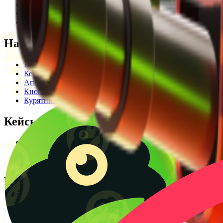
Редакционная политика
Legal Opinion
Контакты
Наши режимы
Кейсы
Кейс батл
Апгрейд
Кнопка
Курятник
Кейсы
Кейсы КС2
Кейсы Раст
Создать КС батл
Полезное
Блог
CS2 Wiki
Калькулятор крафтов