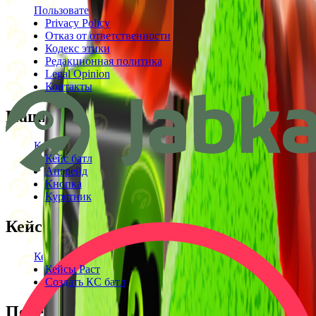
Пользовательское соглашение
Privacy Policy
Отказ от ответственности
Кодекс этики
Редакционная политика
Legal Opinion
Контакты
Наши режимы
Кейсы
Кейс батл
Апгрейд
Кнопка
Курятник
Кейсы
Кейсы КС2
Кейсы Раст
Создать КС батл
Полезное