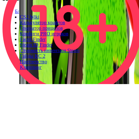
Блог
CS2 Wiki
Калькулятор крафтов
Генератор прицелов
Конфиги PRO игроков
Faceit Finder
Steam ID Finder
Стоимость инвентаря Steam
Гайды КС 2
Партнерство
Клиппинг