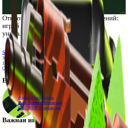
Русский
Українська
Открой мир премиальных развлечений:
играй честно и наслаждайся
уникальными впечатлениями
support@cs-wiki.org
Заходя на этот сайт, вы подтверждаете, что вам исполнилось
18 лет. Проблемы с азартными играми?
Обратится за помощью
Ежедневные бонусы
Свежие промокоды
Адвент календарь
Case Battle промокоды
GGDROP промокоды
Важная информация