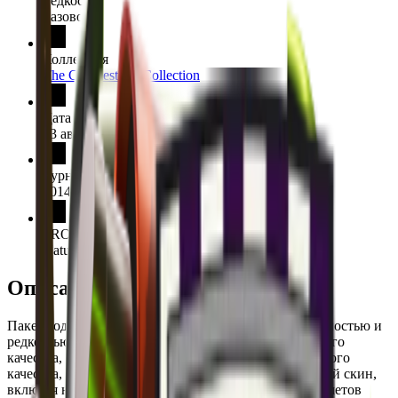
Редкость
Базовое
Коллекция
The Cobblestone Collection
Дата выпуска
13 августа 2014 г.
Турнир
2014 DreamHack Winter
PRO команда
Natus Vincere,Team Dignitas
Описание
Пакет содержит 15 предметов с различной поношенностью и
редкостью. В него входят 5 предметов промышленного
качества, 4 предмета широкпотреба, 2 скина армейского
качества, 2 запрещённых, 1 засекреченный и 1 тайный скин,
включая нож AWP | Dragon Lore. Среди редких предметов