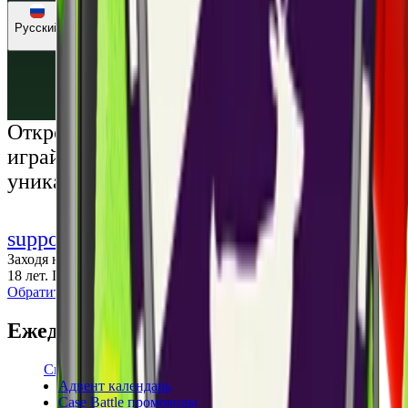
Русский
Русский
Українська
Открой мир премиальных развлечений:
играй честно и наслаждайся
уникальными впечатлениями
support@cs-wiki.org
Заходя на этот сайт, вы подтверждаете, что вам исполнилось
18 лет. Проблемы с азартными играми?
Обратится за помощью
Ежедневные бонусы
Свежие промокоды
Адвент календарь
Case Battle промокоды