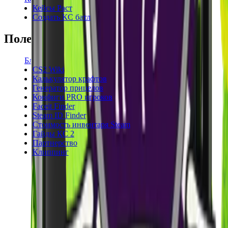
Кейсы Раст
Создать КС батл
Полезное
Блог
CS2 Wiki
Калькулятор крафтов
Генератор прицелов
Конфиги PRO игроков
Faceit Finder
Steam ID Finder
Стоимость инвентаря Steam
Гайды КС 2
Партнерство
Клиппинг