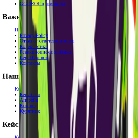
GGDROP промокоды
Важная информация
Пользовательское соглашение
Privacy Policy
Отказ от ответственности
Кодекс этики
Редакционная политика
Legal Opinion
Контакты
Наши режимы
Кейсы
Кейс батл
Апгрейд
Кнопка
Курятник
Кейсы
Кейсы КС2