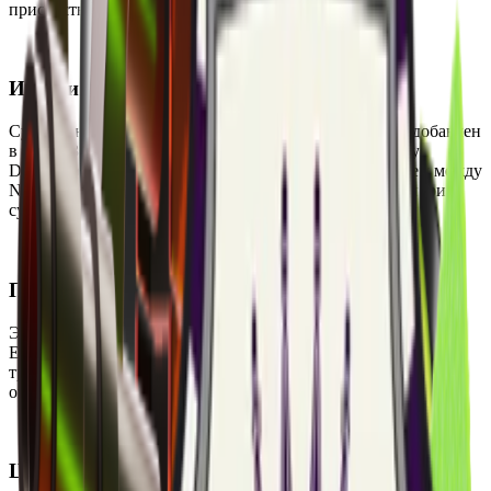
присутствуют необычайно редкие скины и ножи.
История
Сувенирный набор DreamHack 2014 Cobblestone был добавлен
в игру 13 августа 2014 года. Он посвящён чемпионату
DreamHack CS:GO 2014 и связан с квартальным матчем между
Natus Vincere и Team Dignitas. Набор является частью серии
сувенирных наборов №36.
Происхождение
Этот сувенирный набор нельзя получить из других кейсов.
Его можно приобрести на вторичном рынке. Для открытия
требуется соответствующий ключ, который приобретён
отдельно.
Цена и доступность