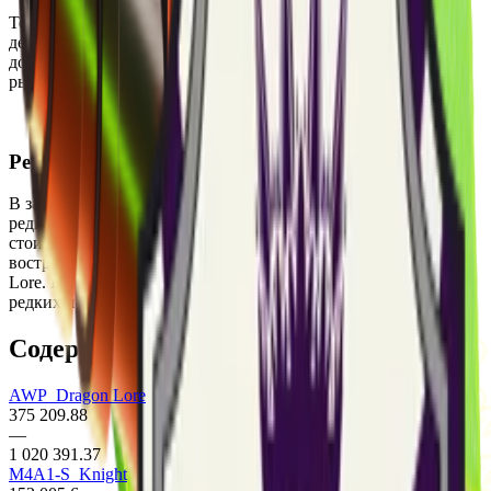
Текущая цена сувенирного набора составляет $6457.05, что
делает его очень дорогим для обычного игрока. Набор
достаточно редок и представлен ограниченно на вторичном
рынке.
Редкость
В зависимости от цены можно сделать вывод о высокой
редкости и ценности содержимого набора. Значительная
стоимость связана с наличием эксклюзивных и
востребованных сувенирных скинов, таких как AWP | Dragon
Lore. Высокая цена указывает на ценность коллекционных и
редких предметов.
Содержимое кейса
AWP
Dragon Lore
375 209.88
—
1 020 391.37
M4A1-S
Knight