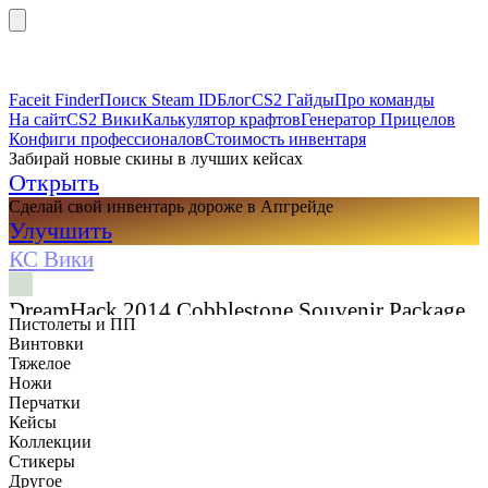
Faceit Finder
Поиск Steam ID
Блог
CS2 Гайды
Про команды
На сайт
CS2 Вики
Калькулятор крафтов
Генератор Прицелов
Конфиги профессионалов
Стоимость инвентаря
Забирай новые скины в лучших кейсах
Открыть
Сделай свой инвентарь дороже в Апгрейде
Улучшить
КС Вики
DreamHack 2014 Cobblestone Souvenir Package
Пистолеты и ПП
Винтовки
Тяжелое
Ножи
Перчатки
Кейсы
Коллекции
Стикеры
Другое