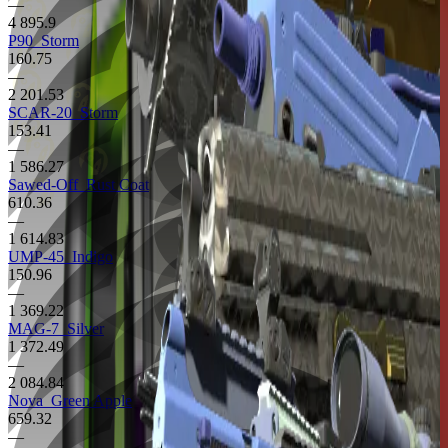
—
4 895.9
P90
Storm
160.75
—
2 201.53
SCAR-20
Storm
153.41
—
1 586.27
Sawed-Off
Rust Coat
610.36
—
1 614.83
UMP-45
Indigo
150.96
—
1 369.22
MAG-7
Silver
1 372.49
—
2 084.84
Nova
Green Apple
659.32
—