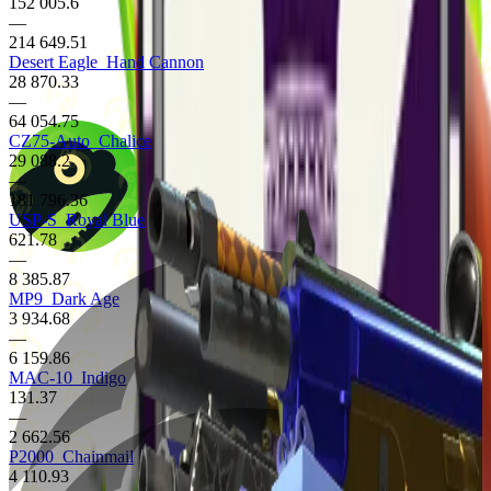
152 005.6
—
214 649.51
Desert Eagle
Hand Cannon
28 870.33
—
64 054.75
CZ75-Auto
Chalice
29 088.2
—
181 796.36
USP-S
Royal Blue
621.78
—
8 385.87
MP9
Dark Age
3 934.68
—
6 159.86
MAC-10
Indigo
131.37
—
2 662.56
P2000
Chainmail
4 110.93