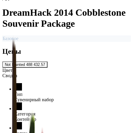
DreamHack 2014 Cobblestone
Souvenir Package
Базовое
Цены
Not Painted
488 432.57
Цвета
Сводка
Тип
Сувенирный набор
Категория
Контейнер