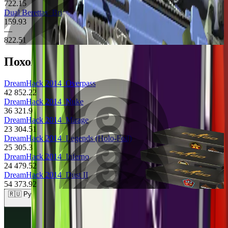
722.15
Dual Berettas
Briar
159.93
—
822.51
Похожие предметы
DreamHack 2014
Overpass
42 852.22
DreamHack 2014
Nuke
36 321.9
DreamHack 2014
Mirage
23 304.51
DreamHack 2014
Legends (Holo-Foil)
25 305.3
DreamHack 2014
Inferno
24 479.52
DreamHack 2014
Dust II
54 373.92
🇷🇺 Рубли (RUB)
🇺🇸 Доллары (USD)
🇪🇺 Евро (EUR)
🇷🇺 Рубли (RUB)
🇺🇦 Гривны (UAH)