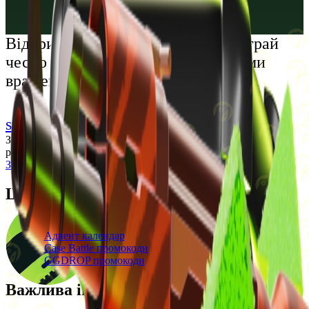
Русский
Українська
Відкрий світ преміальних розваг: грай
чесно та насолоджуйся унікальними
враженнями
support@cs-wiki.org
Заходячи на цей сайт, ви підтверджуєте, що виповнилося 18
років. Проблеми із азартними іграми?
Звернеться по допомогу
Щоденні бонуси
Свіжі промокоди
Адвент календар
Case Battle промокоди
GGDROP промокоди
Важлива інформація