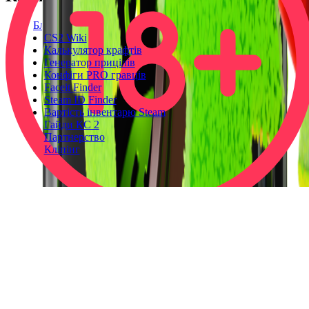
Блог
CS2 Wiki
Калькулятор крафтів
Генератор прицілів
Конфіги PRO гравців
Faceit Finder
Steam ID Finder
Вартість інвентарю Steam
Гайди КС 2
Партнерство
Кліпінг