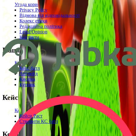
Угода користувача
Privacy Policy
Відмова від відповідальності
Кодекс етики
Редакційна політика
Legal Opinion
Контакти
Наші режими
Кейси
Кейс батл
Апгрейд
Кнопка
Курник
Кейси
Кейси КС2
Кейси Раст
Створити КС батл
Корисне