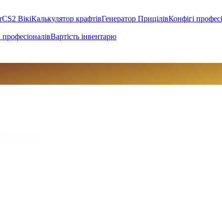
т
CS2 Вікі
Калькулятор крафтів
Генератор Прицілів
Конфігі профес
 професіоналів
Вартість інвентарю