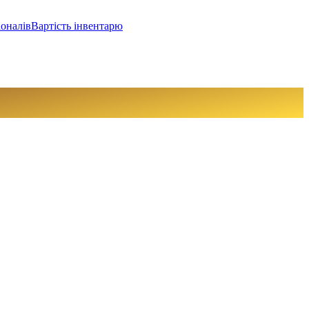
іоналів
Вартість інвентарю