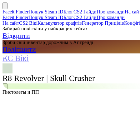
Faceit Finder
Пошук Steam ID
Блог
CS2 Гайди
Про команди
На сай
Faceit Finder
Пошук Steam ID
Блог
CS2 Гайди
Про команди
На сайт
CS2 Вікі
Калькулятор крафтів
Генератор Прицілів
Конфігі
Забирай нові скіни у найкращих кейсах
Відкрити
Зроби свій інвентар дорожчим в Апгрейді
Поліпшити
КС Вікі
R8 Revolver | Skull Crusher
Пистолеты и ПП
Пошук