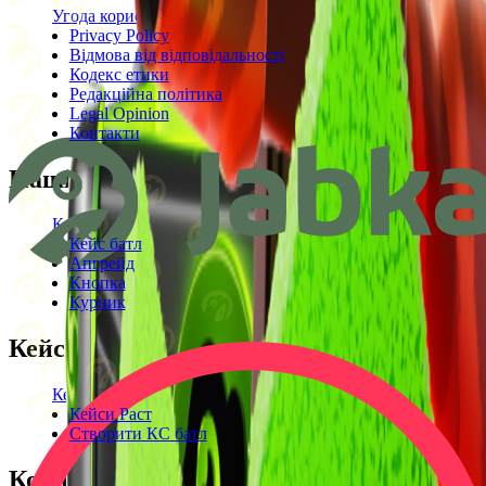
Угода користувача
Privacy Policy
Відмова від відповідальності
Кодекс етики
Редакційна політика
Legal Opinion
Контакти
Наші режими
Кейси
Кейс батл
Апгрейд
Кнопка
Курник
Кейси
Кейси КС2
Кейси Раст
Створити КС батл
Корисне