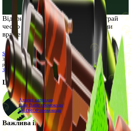
Русский
Українська
Відкрий світ преміальних розваг: грай
чесно та насолоджуйся унікальними
враженнями
support@cs-wiki.org
Заходячи на цей сайт, ви підтверджуєте, що виповнилося 18
років. Проблеми із азартними іграми?
Звернеться по допомогу
Щоденні бонуси
Свіжі промокоди
Адвент календар
Case Battle промокоди
GGDROP промокоди
Важлива інформація