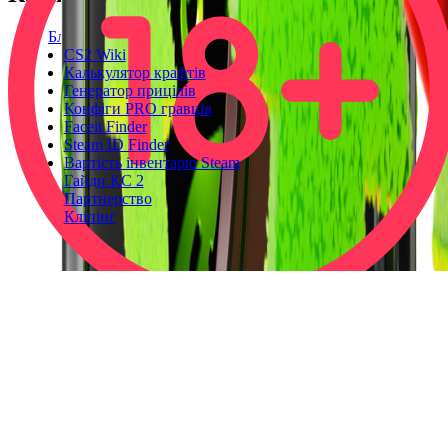
Блог
CS2 Wiki
Калькулятор крафтів
Генератор прицілів
Конфіги PRO гравців
Faceit Finder
Steam ID Finder
Вартість інвентарю Steam
Гайди КС 2
Партнерство
Кліпінг