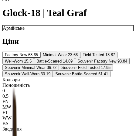
Glock-18 | Teal Graf
Армійське
Ціни
Factory New
63.65
Minimal Wear
23.66
Field-Tested
13.87
Well-Worn
15.5
Battle-Scarred
14.69
Souvenir Factory New
93.84
Souvenir Minimal Wear
36.72
Souvenir Field-Tested
17.95
Souvenir Well-Worn
30.19
Souvenir Battle-Scarred
51.41
Кольори
Поношеність
0
0.5
FN
MW
FT
WW
BS
Зведення