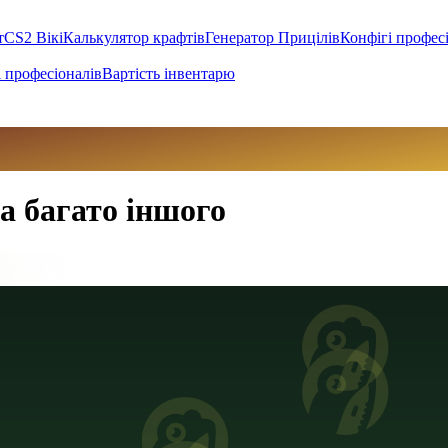
т
CS2 Вікі
Калькулятор крафтів
Генератор Прицілів
Конфігі профес
 професіоналів
Вартість інвентарю
та багато іншого
 (UAH)