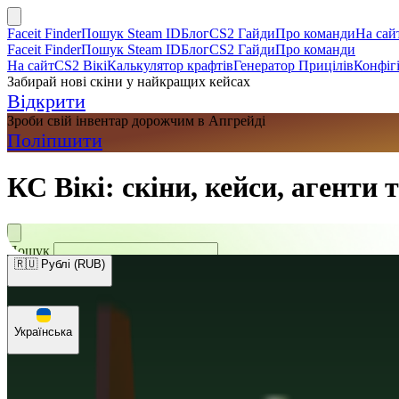
Faceit Finder
Пошук Steam ID
Блог
CS2 Гайди
Про команди
На сай
Faceit Finder
Пошук Steam ID
Блог
CS2 Гайди
Про команди
На сайт
CS2 Вікі
Калькулятор крафтів
Генератор Прицілів
Конфігі
Забирай нові скіни у найкращих кейсах
Відкрити
Зроби свій інвентар дорожчим в Апгрейді
Поліпшити
КС Вікі: скіни, кейси, агенти 
Пошук
🇷🇺 Рублі (RUB)
🇺🇸 Долари (USD)
🇪🇺 Євро (EUR)
🇷🇺 Рублі (RUB)
🇺🇦 Гривні
Українська
Русский