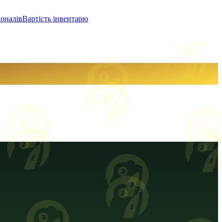
іоналів
Вартість інвентарю