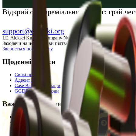
Українська
Відкрий світ преміальних розваг: грай ч
support@cs-wiki.org
I.E. Aleksei Kurtkin, Company Number 300464601, Georgia, City Ba
Заходячи на цей сайт, ви підтверджуєте, що виповнилося 18 рок
Звернеться по допомогу
Щоденні бонуси
Свіжі промокоди
Адвент календар
Case Battle промокоди
GGDROP промокоди
Важлива інформація
Угода користувача
Privacy Policy
Відмова від відповідальності
Кодекс етики