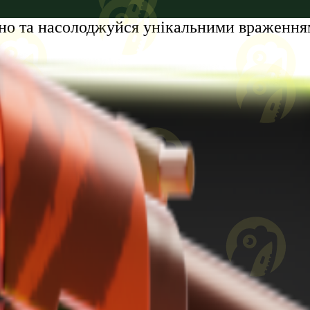
есно та насолоджуйся унікальними враженн
tumi, Zhiuli Shartava Avenue, N 32, Apartment N87, Floor N6
ів. Проблеми із азартними іграми?