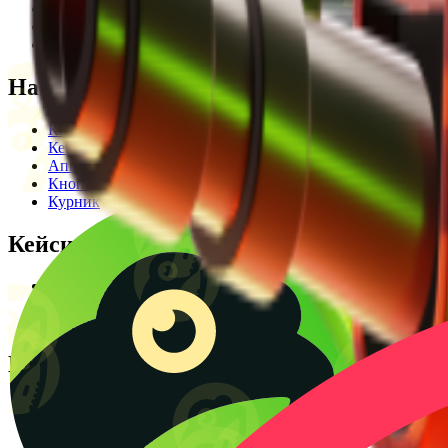
Редакційна політика
Legal Opinion
Контакти
Наші режими
Кейси
Кейс батл
Апгрейд
Кнопка
Курник
Кейси
Кейси КС2
Кейси Раст
Створити КС батл
Корисне
Блог
CS2 Wiki
Калькулятор крафтів