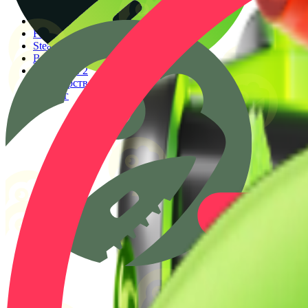
Генератор прицілів
Конфіги PRO гравців
Faceit Finder
Steam ID Finder
Вартість інвентарю Steam
Гайди КС 2
Партнерство
Кліпінг