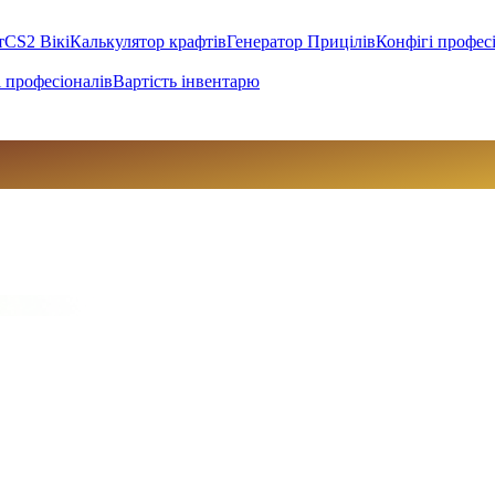
т
CS2 Вікі
Калькулятор крафтів
Генератор Прицілів
Конфігі профес
 професіоналів
Вартість інвентарю