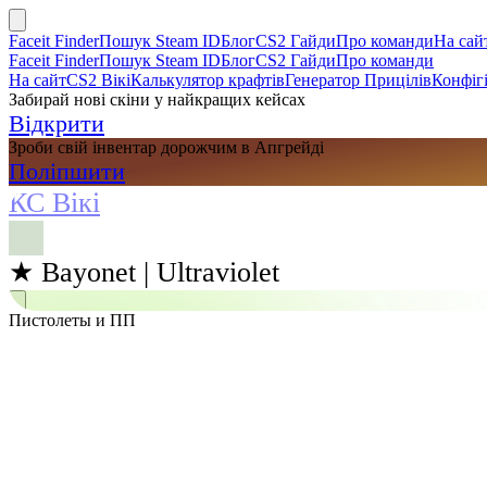
Faceit Finder
Пошук Steam ID
Блог
CS2 Гайди
Про команди
На сай
Faceit Finder
Пошук Steam ID
Блог
CS2 Гайди
Про команди
На сайт
CS2 Вікі
Калькулятор крафтів
Генератор Прицілів
Конфігі
Забирай нові скіни у найкращих кейсах
Відкрити
Зроби свій інвентар дорожчим в Апгрейді
Поліпшити
КС Вікі
★ Bayonet | Ultraviolet
Пистолеты и ПП
Пошук