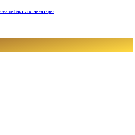
іоналів
Вартість інвентарю