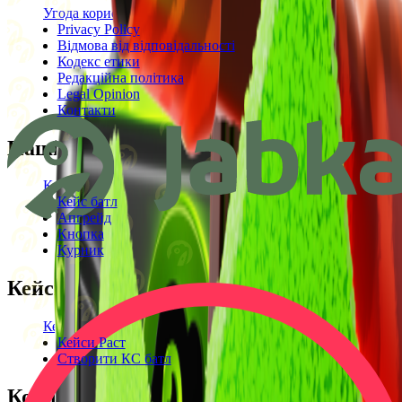
Угода користувача
Privacy Policy
Відмова від відповідальності
Кодекс етики
Редакційна політика
Legal Opinion
Контакти
Наші режими
Кейси
Кейс батл
Апгрейд
Кнопка
Курник
Кейси
Кейси КС2
Кейси Раст
Створити КС батл
Корисне