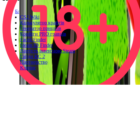
Блог
CS2 Wiki
Калькулятор крафтів
Генератор прицілів
Конфіги PRO гравців
Faceit Finder
Steam ID Finder
Вартість інвентарю Steam
Гайди КС 2
Партнерство
Кліпінг