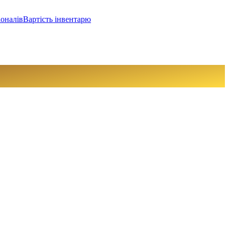
іоналів
Вартість інвентарю