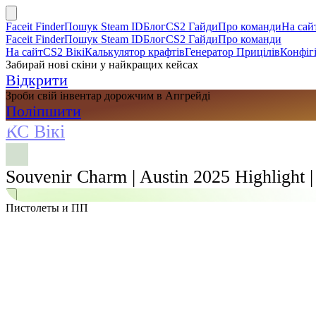
Faceit Finder
Пошук Steam ID
Блог
CS2 Гайди
Про команди
На сай
Faceit Finder
Пошук Steam ID
Блог
CS2 Гайди
Про команди
На сайт
CS2 Вікі
Калькулятор крафтів
Генератор Прицілів
Конфігі
Забирай нові скіни у найкращих кейсах
Відкрити
Зроби свій інвентар дорожчим в Апгрейді
Поліпшити
КС Вікі
Souvenir Charm | Austin 2025 Highlight |
Пистолеты и ПП
Пошук