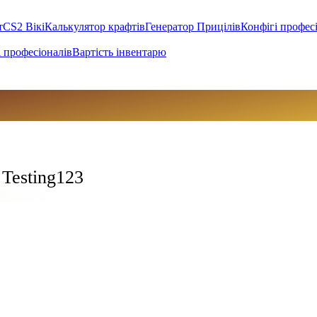
т
CS2 Вікі
Калькулятор крафтів
Генератор Прицілів
Конфігі профес
 професіоналів
Вартість інвентарю
 Testing123