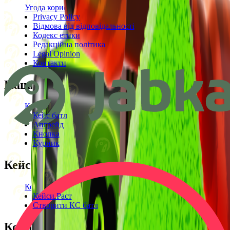
Угода користувача
Privacy Policy
Відмова від відповідальності
Кодекс етики
Редакційна політика
Legal Opinion
Контакти
Наші режими
Кейси
Кейс батл
Апгрейд
Кнопка
Курник
Кейси
Кейси КС2
Кейси Раст
Створити КС батл
Корисне