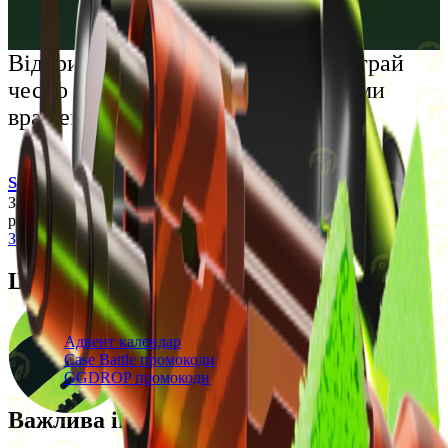
Русский
Українська
Відкрий світ преміальних розваг: грай
чесно та насолоджуйся унікальними
враженнями
support@cs-wiki.org
Заходячи на цей сайт, ви підтверджуєте, що виповнилося 18
років. Проблеми із азартними іграми?
Звернеться по допомогу
Щоденні бонуси
Свіжі промокоди
Адвент календар
Case Battle промокоди
GGDROP промокоди
Важлива інформація