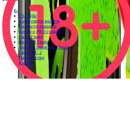
Блог
CS2 Wiki
Калькулятор крафтів
Генератор прицілів
Конфіги PRO гравців
Faceit Finder
Steam ID Finder
Вартість інвентарю Steam
Гайди КС 2
Партнерство
Кліпінг