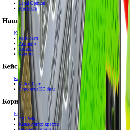
Legal Opinion
Контакти
Наші режими
Кейси
Кейс батл
Апгрейд
Кнопка
Курник
Кейси
Кейси КС2
Кейси Раст
Створити КС батл
Корисне
Блог
CS2 Wiki
Калькулятор крафтів
Генератор прицілів