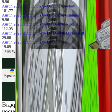
9.96
Austin 2025 Highlight
ZywOo: The Cowboy
181.77
Austin 2025 Highlight
ZywOo Smoke Criminal
9.96
Austin 2025 Highlight
ZywOo Double Nuke Kill
112.05
Austin 2025 Highlight
ZywOo Double Mirage Kill
29.88
Austin 2025 Highlight
ZywOo Triple Kill
19.09
🇷🇺 Рублі (RUB)
🇺🇸 Долари (USD)
🇪🇺 Євро (EUR)
🇷🇺 Рублі (RUB)
🇺🇦 Гривні (UAH)
Українська
Русский
Українська
Відкрий світ преміальних розваг: грай
чесно та насолоджуйся унікальними