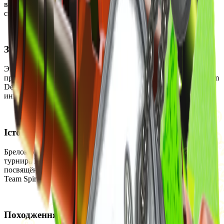
вступление в бой. Этот армейский по качеству брелок
символизирует важный эпизод турнира.
Застосування
Этот брелок можно прикрепить к любому оружию. Каждый
прикреплённый брелок можно отсоединить с помощью Charm
Detachment. Отсоединённые брелоки возвращаются в
инвентарь.
Історія
Брелок был добавлен в игру 10 июля 2025 года в честь
турнира BLAST.tv Austin 2025 CS2 Major Championship. Он
посвящён ключевым моментам матча четвертьфинала между
Team Spirit и MOUZ.
Походження