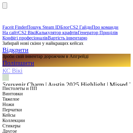
Faceit Finder
Пошук Steam ID
Блог
CS2 Гайди
Про команди
На сайт
CS2 Вікі
Калькулятор крафтів
Генератор Прицілів
Конфігі професіоналів
Вартість інвентарю
Забирай нові скіни у найкращих кейсах
Відкрити
Зроби свій інвентар дорожчим в Апгрейді
Поліпшити
КС Вікі
Souvenir Charm | Austin 2025 Highlight | Missed 
Пистолеты и ПП
Винтовки
Тяжелое
Ножи
Перчатки
Кейсы
Коллекции
Стикеры
Другое