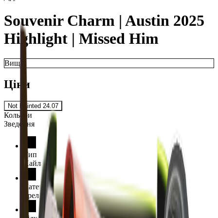
Souvenir Charm | Austin 2025
Highlight | Missed Him
Вища
Ціни
Not Painted
24.07
Кольори
Зведення
Тип
Хайлайт
Категорія
Брелок