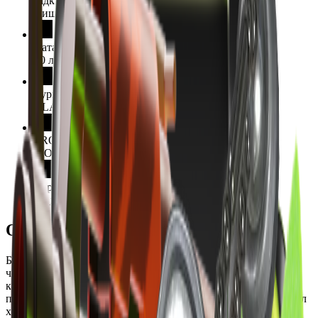
Рідкісність
Вища
Дата випуску
10 липня 2025 р.
Турнір
BLAST.tv Austin 2025
PRO команда
MOUZ,Team Spirit
Карта
de_mirage
Опис
Брелок выполнен с изображением памятного момента матча
четвертьфинала между командами Team Spirit и MOUZ на
карте de_mirage в рамках турнира BLAST.tv Austin 2025. Он
подчёркивает ключевой момент, когда игрок sh1ro не заметил
xertioN над дымом, что позволило совершить точное