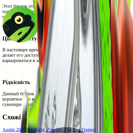
Этот брелок относится к сувенирным предметам,
посвящённым турниру BLAST.tv Austin 2025. Его можно
приобрести на вторичном рынке.
Ціна та доступність
В настоящее время брелок стоит примерно 0,36 доллара, что
делает его доступным на вторичном рынке. Цена может
варьироваться в зависимости от спроса и предложения.
Рідкісність
Данный брелок имеет уровень редкости Армейское качество с
вероятностью выпадения 3,2%. Это типичный уровень для
сувенирных предметов, связанных с крупными турнирами.
Схожі предмети
Austin 2025 Highlight
ZywOo: The Eco Fragger