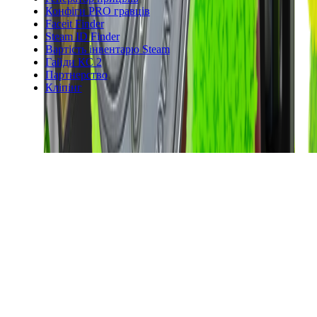
Конфіги PRO гравців
Faceit Finder
Steam ID Finder
Вартість інвентарю Steam
Гайди КС 2
Партнерство
Кліпінг