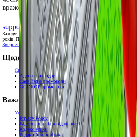
враженнями
support@cs-wiki.org
Заходячи на цей сайт, ви підтверджуєте, що виповнилося 18
років. Проблеми із азартними іграми?
Звернеться по допомогу
Щоденні бонуси
Свіжі промокоди
Адвент календар
Case Battle промокоди
GGDROP промокоди
Важлива інформація
Угода користувача
Privacy Policy
Відмова від відповідальності
Кодекс етики
Редакційна політика