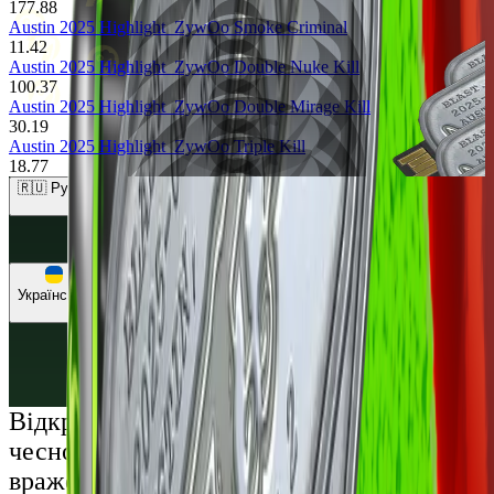
177.88
Austin 2025 Highlight
ZywOo Smoke Criminal
11.42
Austin 2025 Highlight
ZywOo Double Nuke Kill
100.37
Austin 2025 Highlight
ZywOo Double Mirage Kill
30.19
Austin 2025 Highlight
ZywOo Triple Kill
18.77
🇷🇺 Рублі (RUB)
🇺🇸 Долари (USD)
🇪🇺 Євро (EUR)
🇷🇺 Рублі (RUB)
🇺🇦 Гривні (UAH)
Українська
Русский
Українська
Відкрий світ преміальних розваг: грай
чесно та насолоджуйся унікальними
враженнями