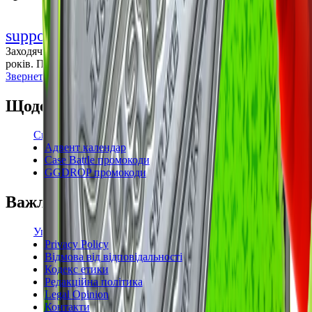
support@cs-wiki.org
Заходячи на цей сайт, ви підтверджуєте, що виповнилося 18
років. Проблеми із азартними іграми?
Звернеться по допомогу
Щоденні бонуси
Свіжі промокоди
Адвент календар
Case Battle промокоди
GGDROP промокоди
Важлива інформація
Угода користувача
Privacy Policy
Відмова від відповідальності
Кодекс етики
Редакційна політика
Legal Opinion
Контакти