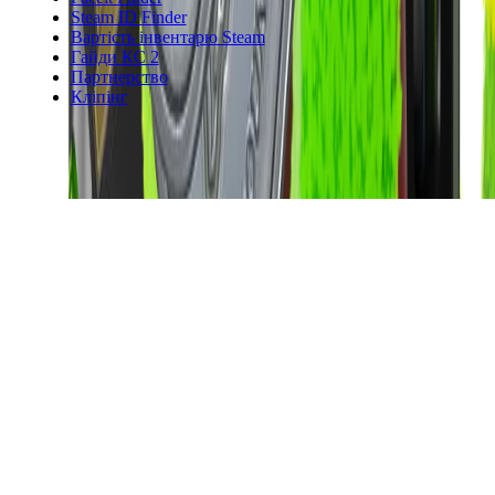
Steam ID Finder
Вартість інвентарю Steam
Гайди КС 2
Партнерство
Кліпінг