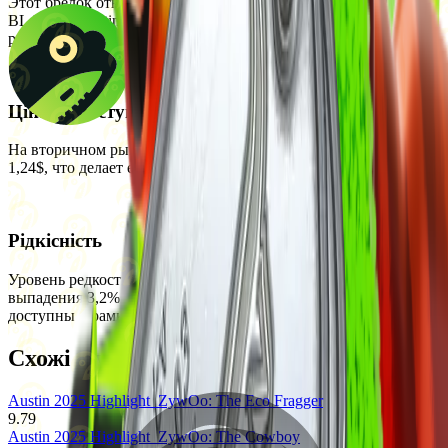
Этот брелок относится к сувенирным предметам турнира
BLAST.tv Austin 2025. Его можно приобрести на вторичном
рынке.
Ціна та доступність
На вторичном рынке текущая цена брелока составляет около
1,24$, что делает его доступным для большинства игроков.
Рідкісність
Уровень редкости брелока — армейское качество с шансом
выпадения 3,2%. Это один из сувенирных предметов, которые
доступны в рамках видеоигр на крупных турнирах CS2.
Схожі предмети
Austin 2025 Highlight
ZywOo: The Eco Fragger
9.79
Austin 2025 Highlight
ZywOo: The Cowboy