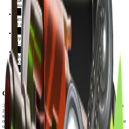
Рідкісність
Вища
Дата випуску
10 липня 2025 р.
Турнір
BLAST.tv Austin 2025
PRO команда
MOUZ,Team Spirit
Карта
de_nuke
Опис
Этот сувенирный брелок посвящён турниру BLAST.tv Austin
2025 и отображает момент с матча четвертьфинала между
командами Team Spirit и MOUZ на карте de_nuke. В дизайне
показан игрок Jimpphat с MP9, делающий две серии убийств и
отключающий бомбу. Брелок выполнен в стиле армейского