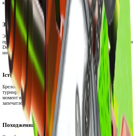
качества и отражает ключевой момент турнира.
Застосування
Этот брелок можно прикрепить к любому оружию. Каждый
прикреплённый брелок можно отсоединить с помощью Charm
Detachment. Отсоединённые брелоки возвращаются в
инвентарь.
Історія
Брелок был добавлен в игру 10 июля 2025 года в честь
турнира BLAST.tv Austin 2025. Он символизирует важный
момент в четвертьфинале между Team Spirit и MOUZ,
запечатлённый в рамках этого чемпионата.
Походження