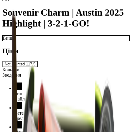
Souvenir Charm | Austin 2025
Highlight | 3-2-1-GO!
Вища
Ціни
Not Painted
117.5
Кольори
Зведення
Тип
Хайлайт
Категорія
Брелок