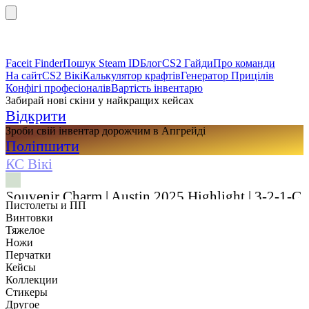
Faceit Finder
Пошук Steam ID
Блог
CS2 Гайди
Про команди
На сайт
CS2 Вікі
Калькулятор крафтів
Генератор Прицілів
Конфігі професіоналів
Вартість інвентарю
Забирай нові скіни у найкращих кейсах
Відкрити
Зроби свій інвентар дорожчим в Апгрейді
Поліпшити
КС Вікі
Souvenir Charm | Austin 2025 Highlight | 3-2-1-G
Пистолеты и ПП
Винтовки
Тяжелое
Ножи
Перчатки
Кейсы
Коллекции
Стикеры
Другое