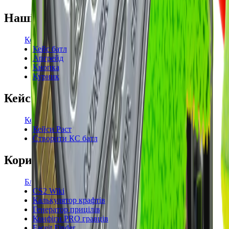
Наші режими
Кейси
Кейс батл
Апгрейд
Кнопка
Курник
Кейси
Кейси КС2
Кейси Раст
Створити КС батл
Корисне
Блог
CS2 Wiki
Калькулятор крафтів
Генератор прицілів
Конфіги PRO гравців
Faceit Finder