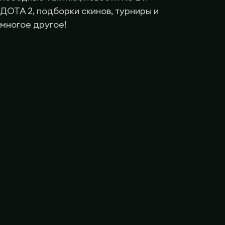
ДОТА 2, подборки скинов, турниры и
многое другое!
Социальные сети
Ежедневные бонусы
VK
Розыгрыши
Telegram
Промокоды GGDROP
Discord
Промокоды Case Battle