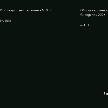
PR официально перешел в MOUZ!
Обзор недавнего 
Guangzhou 2026!
от
Jabka
от
Jabka
За