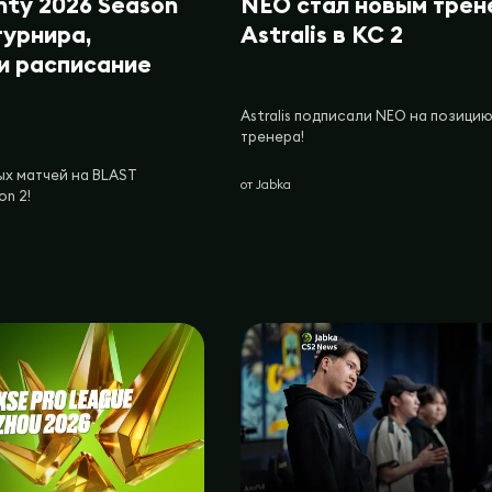
nty 2026 Season
NEO стал новым трен
турнира,
Astralis в КС 2
 и расписание
Astralis подписали NEO на позици
тренера!
ых матчей на BLAST
от
Jabka
on 2!