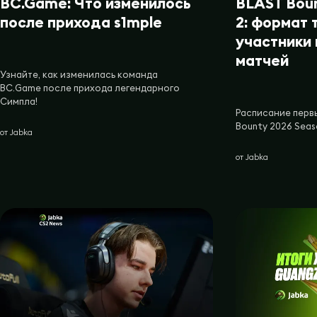
BC.Game: Что изменилось
BLAST Bou
после прихода s1mple
2: формат 
участники
матчей
Узнайте, как изменилась команда
BC.Game после прихода легендарного
Симпла!
Расписание перв
Bounty 2026 Seas
от
Jabka
от
Jabka