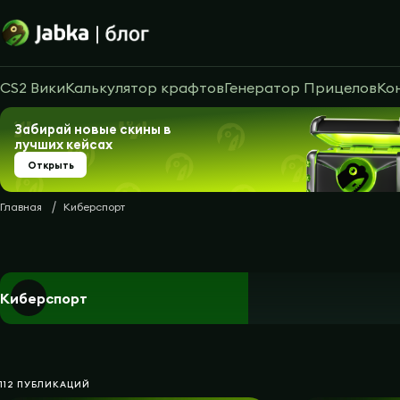
CS2 Вики
Калькулятор крафтов
Генератор Прицелов
Ко
Забирай новые скины в
лучших кейсах
Открыть
Главная
Киберспорт
Киберспорт
112 ПУБЛИКАЦИЙ