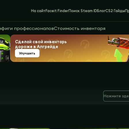
На сайт
Faceit Finder
Поиск Steam ID
Блог
CS2 Гайды
П
нфиги профессионалов
Стоимость инвентаря
Сделай свой инвентарь
дороже в Апгрейде
Улучшить