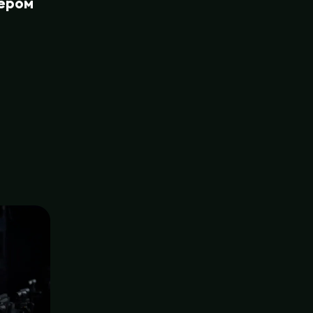
ером
ю