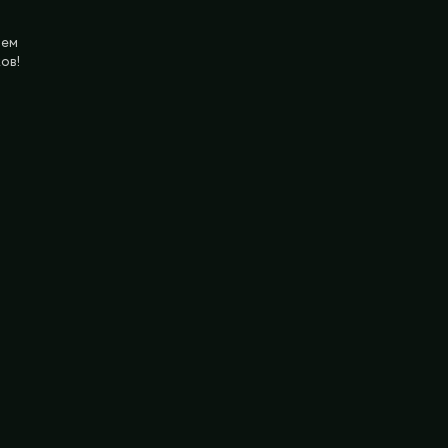
оем
ов!