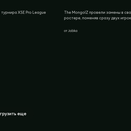
турнира XSE Pro League
The MongolZ провели замены в св
ростере, поменяв сразу двух игрок
от
Jabka
грузить еще