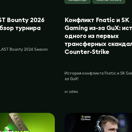
ST Bounty 2026
Конфликт Fnatic и SK
обзор турнира
Gaming из-за GuX: ис
одного из первых
трансферных скандал
LAST Bounty 2026 Season
Counter-Strike
История конфликта Fnatic и SK Gam
за GuX!
от
Jabka