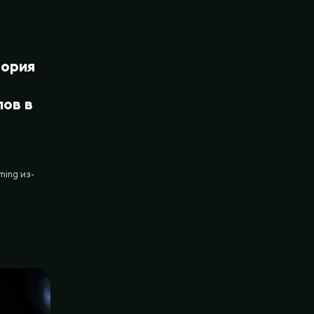
тория
ов в
ing из-