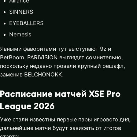
Alliance
SINNERS
EYEBALLERS
Nemesis
Явными фаворитами тут выступают 9z и
BetBoom. PARIVISION выглядят сомнительно,
поскольку недавно провели крупный решафл,
заменив BELCHONOKK.
Расписание матчей XSE Pro
League 2026
Уже стали известны первые пары игрового дня,
дальнейшие матчи будут зависеть от итогов
старта: