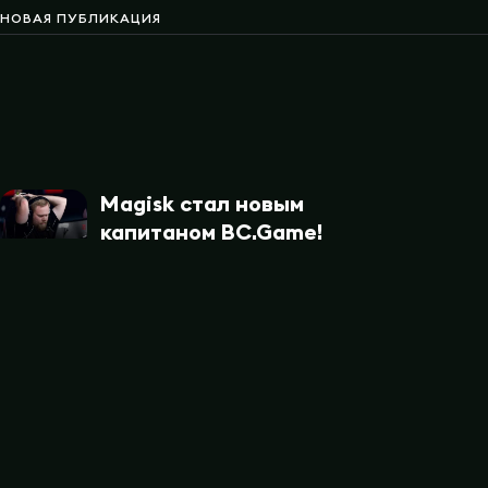
НОВАЯ ПУБЛИКАЦИЯ
Magisk стал новым
капитаном BC.Game!