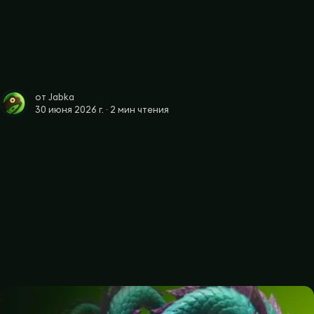
от
Jabka
30 июня 2026 г. ∙
2 мин чтения