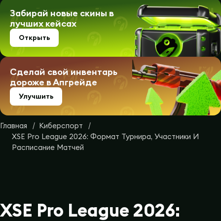
Забирай новые скины в
лучших кейсах
Открыть
Сделай свой инвентарь
дороже в Апгрейде
Улучшить
Главная
Киберспорт
XSE Pro League 2026: Формат Турнира, Участники И
Расписание Матчей
XSE Pro League 2026: