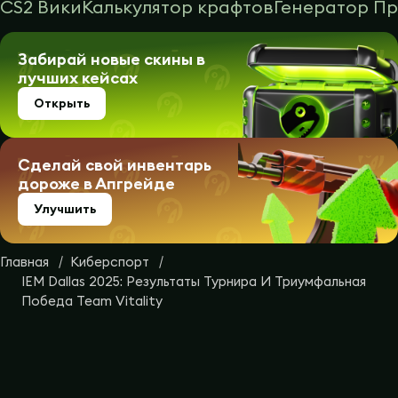
CS2 Вики
Калькулятор крафтов
Генератор П
Забирай новые скины в
лучших кейсах
Открыть
Сделай свой инвентарь
дороже в Апгрейде
Улучшить
Главная
Киберспорт
IEM Dallas 2025: Результаты Турнира И Триумфальная
Победа Team Vitality