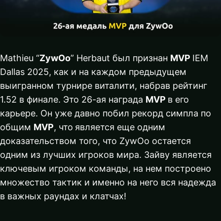
Mathieu “
ZywOo
” Herbaut был признан
MVP
IEM
Dallas 2025, как и на каждом предыдущем
выигранном турнире виталити, набрав рейтинг
1.52 в финале. Это 26-ая награда
MVP
в его
карьере. Он уже давно побил рекорд симпла по
общим
MVP
, что
является еще одним
доказательством того, что ZywOo остается
одним из лучших игроков мира. Зайву является
ключевым игроком команды, на нем построено
множество тактик и именно на него вся надежда
в важных раундах и клатчах!