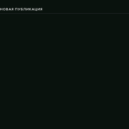
НОВАЯ ПУБЛИКАЦИЯ
FL1T официально стал
новым игроком PARIVISION