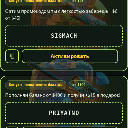
Бонус к пополнению баланса
от $45
С этим промокодом ты с легкостью заберешь +$6
от $45!
SIGMACH
Активировать
Бонус к пополнению баланса
от $100
Пополняй баланс от $100 и получи +$15 в подарок!
PRIYATNO