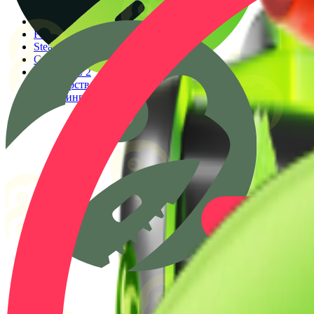
Генератор прицелов
Конфиги PRO игроков
Faceit Finder
Steam ID Finder
Стоимость инвентаря Steam
Гайды КС 2
Партнерство
Клиппинг