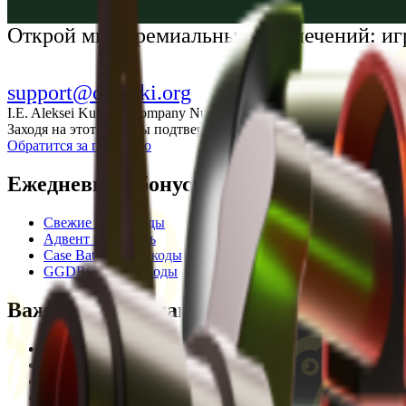
Українська
Открой мир премиальных развлечений: иг
support@cs-wiki.org
I.E. Aleksei Kurtkin, Company Number 300464601, Georgia, City Ba
Заходя на этот сайт, вы подтверждаете, что вам исполнилось 1
Обратится за помощью
Ежедневные бонусы
Свежие промокоды
Адвент календарь
Case Battle промокоды
GGDROP промокоды
Важная информация
Пользовательское соглашение
Privacy Policy
Отказ от ответственности
Кодекс этики