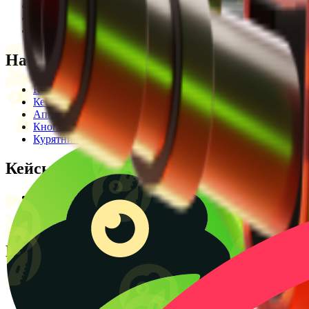
Редакционная политика
Legal Opinion
Контакты
Наши режимы
Кейсы
Кейс батл
Апгрейд
Кнопка
Курятник
Кейсы
Кейсы КС2
Кейсы Раст
Создать КС батл
Полезное
Блог
CS2 Wiki
Калькулятор крафтов