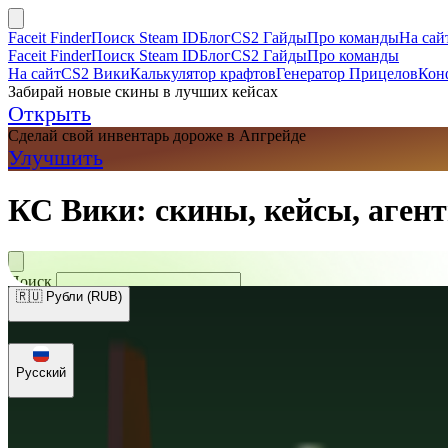
Faceit Finder
Поиск Steam ID
Блог
CS2 Гайды
Про команды
На сай
Faceit Finder
Поиск Steam ID
Блог
CS2 Гайды
Про команды
На сайт
CS2 Вики
Калькулятор крафтов
Генератор Прицелов
Кон
Забирай новые скины в лучших кейсах
Открыть
Сделай свой инвентарь дороже в Апгрейде
Улучшить
КС Вики: скины, кейсы, агент
Поиск
🇷🇺 Рубли (RUB)
🇺🇸 Доллары (USD)
🇪🇺 Евро (EUR)
🇷🇺 Рубли (RUB)
🇺🇦 Гри
Русский
Русский