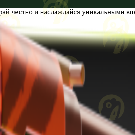
рай честно и наслаждайся уникальными вп
tumi, Zhiuli Shartava Avenue, N 32, Apartment N87, Floor N6
8 лет. Проблемы с азартными играми?