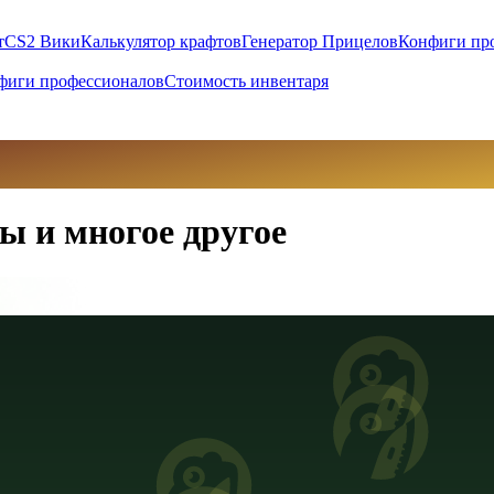
т
CS2 Вики
Калькулятор крафтов
Генератор Прицелов
Конфиги пр
фиги профессионалов
Стоимость инвентаря
ы и многое другое
вны (UAH)