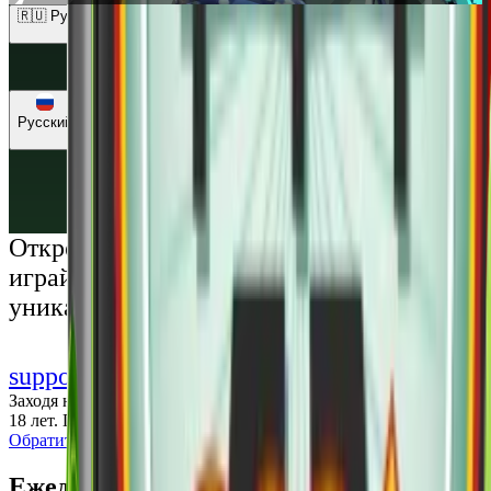
🇷🇺 Рубли (RUB)
🇺🇸 Доллары (USD)
🇪🇺 Евро (EUR)
🇷🇺 Рубли (RUB)
🇺🇦 Гривны (UAH)
Русский
Русский
Українська
Открой мир премиальных развлечений:
играй честно и наслаждайся
уникальными впечатлениями
support@cs-wiki.org
Заходя на этот сайт, вы подтверждаете, что вам исполнилось
18 лет. Проблемы с азартными играми?
Обратится за помощью
Ежедневные бонусы