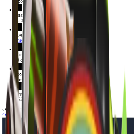
Промышленное
Диапазон Float
0 - 0.58
Коллекция
The Overpass 2024 Collection
Дата выпуска
10 октября 2024 г.
Команда
Спецназ
Версия модели
CS2
Осмотр скина
Осмотреть в игре