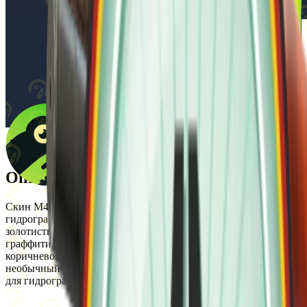
Описание
Скин M4A1-S | Wash me plz выполнен с использованием
гидрографической техники. На оружии преобладают синие и
золотистые оттенки, с особенностями рисунка в виде
граффити в сочетании с элементами фиолетового и
коричневого цвета. Эта отделка придаёт оружию яркий и
необычный внешний вид с эффектом износа, характерным
для гидрографической окраски.