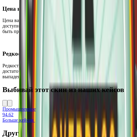
Цена и доступность
Цена варьируется от $0.11 до $1.08, что делает этот предмет
доступным. В настоящее время он широко доступен и может
быть приобретён на вторичном рынке.
Редкость
Редкость этого скина — Промышленное, что делает его
достаточно распространённым среди других скинов. Шанс
выпадения составляет всего 16%.
Выбивай этот скин из наших кейсов
Промышленное
94.62
Больше кейсов
Другие скины на M4A1-S