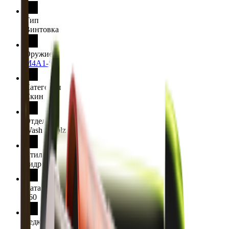
Тип
Винтовка
Оружие
M4A1-S
Категория
Скин
Отделка
Wash me plz
Стиль отделки
Гидрография
Каталог отделки
160
Редкость