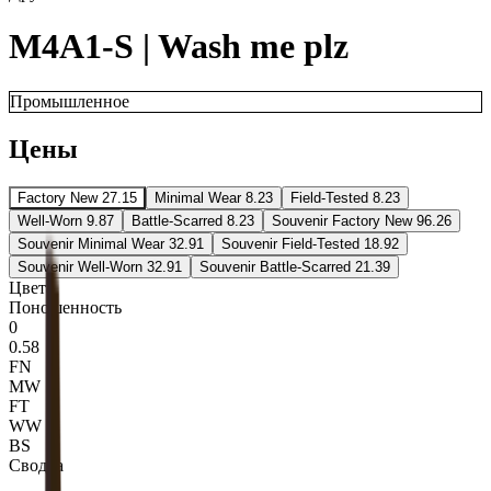
M4A1-S | Wash me plz
Промышленное
Цены
Factory New
27.15
Minimal Wear
8.23
Field-Tested
8.23
Well-Worn
9.87
Battle-Scarred
8.23
Souvenir Factory New
96.26
Souvenir Minimal Wear
32.91
Souvenir Field-Tested
18.92
Souvenir Well-Worn
32.91
Souvenir Battle-Scarred
21.39
Цвета
Поношенность
0
0.58
FN
MW
FT
WW
BS
Сводка