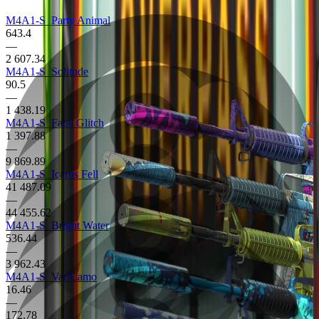
M4A1-S
Party Animal
643.4
—
2 607.34
M4A1-S
Solitude
90.5
—
1 438.19
M4A1-S
Fatal Glitch
1 397.88
—
9 869.89
M4A1-S
Icarus Fell
41 487.09
—
44 455.62
M4A1-S
Bright Water
536.44
—
3 962.43
M4A1-S
VariCamo
16.46
—
172.78