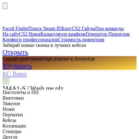
Faceit Finder
Поиск Steam ID
Блог
CS2 Гайды
Про команды
На сайт
CS2 Вики
Калькулятор крафтов
Генератор Прицелов
Конфиги профессионалов
Стоимость инвентаря
Забирай новые скины в лучших кейсах
Открыть
Сделай свой инвентарь дороже в Апгрейде
Улучшить
КС Вики
M4A1-S | Wash me plz
Пистолеты и ПП
Винтовки
Тяжелое
Ножи
Перчатки
Кейсы
Коллекции
Стикеры
Другое