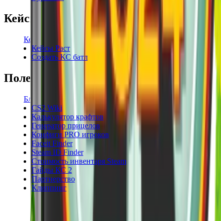
Кейсы
Кейсы КС2
Кейсы Раст
Создать КС батл
Полезное
Блог
CS2 Wiki
Калькулятор крафтов
Генератор прицелов
Конфиги PRO игроков
Faceit Finder
Steam ID Finder
Стоимость инвентаря Steam
Гайды КС 2
Партнерство
Клиппинг