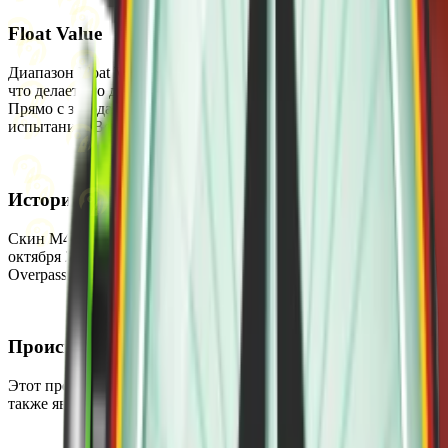
Float Value
Диапазон Float Value для этого скина составляет от 0 до 0.58,
что делает его доступным в следующих состояниях износа:
Прямо с завода, Немного поношенное, После полевых
испытаний. Версия StatTrak недоступна.
История
Скин M4A1-S | Wash me plz был впервые добавлен в CS2 10
октября 2024 года. Он был выпущен как часть коллекции The
Overpass 2024 Collection.
Происхождение
Этот предмет можно получить на вторичном рынке. Скин
также является частью коллекции The Overpass 2024 Collection.