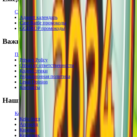
Свежие промокоды
Адвент календарь
Case Battle промокоды
GGDROP промокоды
Важная информация
Пользовательское соглашение
Privacy Policy
Отказ от ответственности
Кодекс этики
Редакционная политика
Legal Opinion
Контакты
Наши режимы
Кейсы
Кейс батл
Апгрейд
Кнопка
Курятник