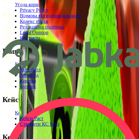
Угода користувача
Privacy Policy
Відмова від відповідальності
Кодекс етики
Редакційна політика
Legal Opinion
Контакти
Наші режими
Кейси
Кейс батл
Апгрейд
Кнопка
Курник
Кейси
Кейси КС2
Кейси Раст
Створити КС батл
Корисне