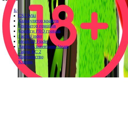
Блог
CS2 Wiki
Калькулятор крафтів
Генератор прицілів
Конфіги PRO гравців
Faceit Finder
Steam ID Finder
Вартість інвентарю Steam
Гайди КС 2
Партнерство
Кліпінг